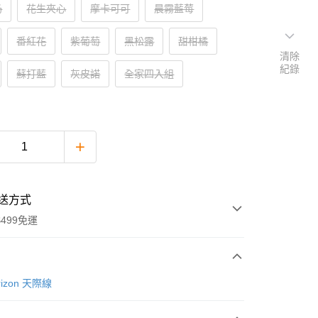
奶
花生夾心
摩卡可可
晨霧藍莓
番紅花
紫葡萄
黑松露
甜柑橘
清除
紀錄
蘇打藍
灰皮諾
全家四入組
送方式
499免運
次付款
izon 天際線
期付款