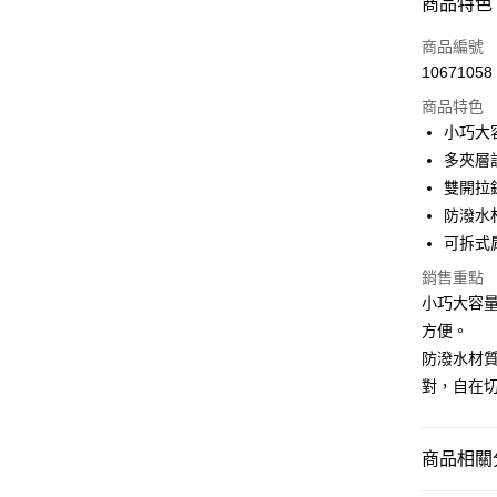
商品特色
3 期 
商品編號
6 期 
合作金
10671058
華南商
合作金
LINE Pay
上海商
商品特色
華南商
國泰世
小巧大
Apple Pay
上海商
臺灣中
多夾層
國泰世
匯豐（
街口支付
臺灣中
雙開拉
聯邦商
匯豐（
防潑水
悠遊付
元大商
聯邦商
可拆式
玉山商
元大商
Google Pa
台新國
玉山商
銷售重點
台灣樂
台新國
AFTEE先
小巧大容
台灣樂
相關說明
方便。
【關於「A
防潑水材
ATM付款
AFTEE
對，自在
便利好安
１．簡單
２．便利
運送方式
３．安心
商品相關分
付款後全
【「AFT