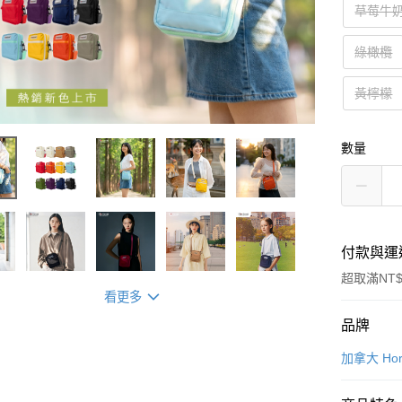
草莓牛
綠橄欖
黃檸檬
數量
付款與運
超取滿NT$
看更多
付款方式
品牌
信用卡一
加拿大 Hor
信用卡分