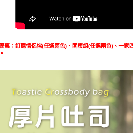
形，恩沛
動。
優惠：訂購情侶檔(任選兩色)、閨蜜組
(任選兩色)
、一家
。