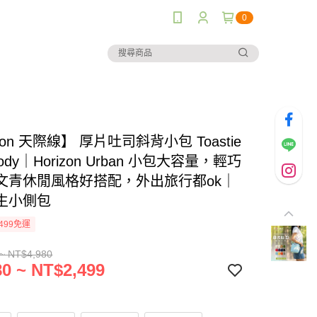
0
izon 天際線】 厚片吐司斜背小包 Toastie
body｜Horizon Urban 小包大容量，輕巧
文青休閒風格好搭配，外出旅行都ok｜
生小側包
499免運
~ NT$4,980
0 ~ NT$2,499