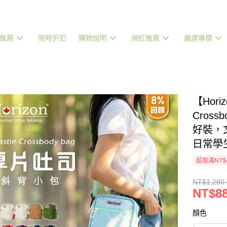
推薦
限時折扣
購物說明
網紅推薦
嚴選專欄
【Hor
Cross
好裝，
日常學
超取滿NT$
NT$1,280 
NT$88
顏色