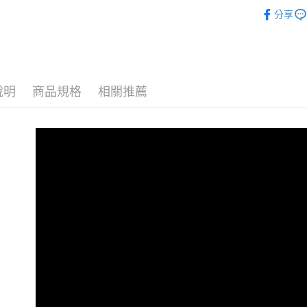
🌱新品上
每筆NT$8
１．於結帳
分享
付」結帳
｜ 戶外休
付款後7-1
２．訂單
３．收到繳
｜ 戶外休
每筆NT$8
／ATM／
※ 請注意
宅配
絡購買商品
說明
商品規格
相關推薦
先享後付
每筆NT$1
※ 交易是
是否繳費成
離島宅配
付客戶支
每筆NT$1
【注意事
１．透過由
交易，需
求債權轉
２．關於
https://aft
３．未成
「AFTE
任。
４．使用「
即時審查
結果請求
５．嚴禁