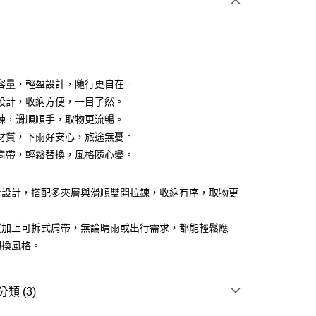
0 利率 每期
NT$293
21家銀行
0 利率 每期
NT$146
21家銀行
庫商業銀行
第一商業銀行
業銀行
彰化商業銀行
庫商業銀行
第一商業銀行
業儲蓄銀行
台北富邦商業銀行
業銀行
彰化商業銀行
華商業銀行
兆豐國際商業銀行
容量，輕盈設計，隨行更自在。
業儲蓄銀行
台北富邦商業銀行
小企業銀行
台中商業銀行
設計，收納方便，一目了然。
華商業銀行
兆豐國際商業銀行
台灣）商業銀行
華泰商業銀行
小企業銀行
台中商業銀行
鍊，滑順順手，取物更流暢。
業銀行
遠東國際商業銀行
台灣）商業銀行
華泰商業銀行
材質，下雨好安心，旅途無憂。
業銀行
永豐商業銀行
業銀行
遠東國際商業銀行
肩帶，輕鬆替換，風格隨心變。
業銀行
星展（台灣）商業銀行
業銀行
永豐商業銀行
y
際商業銀行
中國信託商業銀行
業銀行
星展（台灣）商業銀行
天信用卡公司
際商業銀行
中國信託商業銀行
享後付
量設計，搭配多夾層與滑順雙開拉鍊，收納有序，取物更
天信用卡公司
FTEE先享後付」】
質加上可拆式肩帶，無論晴雨或出行需求，都能輕鬆應
先享後付是「在收到商品之後才付款」的支付方式。 讓您購物簡單
切換風格。
心！
：不需註冊會員、不需綁卡、不需儲值。
：只要手機號碼，簡訊認證，即可結帳。
：先確認商品／服務後，再付款。
類 (3)
家取貨
EE先享後付」結帳流程】