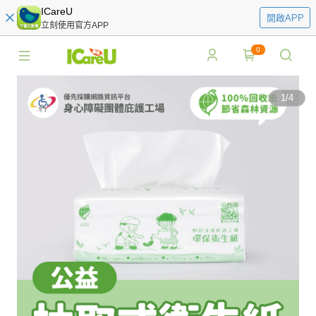
ICareU
開啟APP
立刻使用官方APP
0
1
/
4