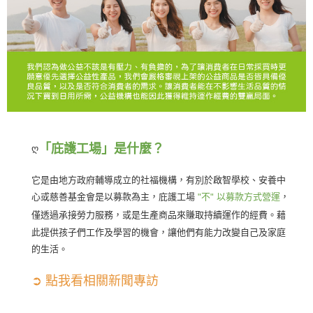
「庇護工場」是什麼？
ღ
它是由地方政府輔導成立的社福機構，有別於啟智學校、安養中
心或慈善基金會是以募款為主，庇護工場
，
不
以募款方式營運
"
"
僅透過承接勞力服務，或是生產商品來賺取持續運作的經費。藉
此提供孩子們工作及學習的機會，讓他們有能力改變自己及家庭
的生活。
➲ 點我看相關新聞專訪