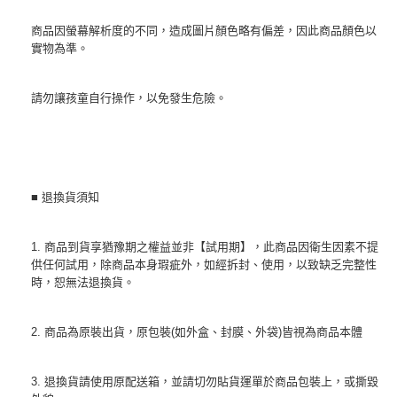
商品因螢幕解析度的不同，造成圖片顏色略有偏差，因此商品顏色以
實物為準。
請勿讓孩童自行操作，以免發生危險。
■ 退換貨須知
1. 商品到貨享猶豫期之權益並非【試用期】，此商品因衛生因素不提
供任何試用，除商品本身瑕疵外，如經拆封、使用，以致缺乏完整性
時，恕無法退換貨。
2. 商品為原裝出貨，原包裝(如外盒、封膜、外袋)皆視為商品本體
3. 退換貨請使用原配送箱，並請切勿貼貨運單於商品包裝上，或撕毀