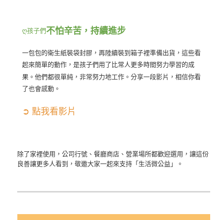
不怕辛苦，持續進步
ღ
孩子們
一包包的衛生紙裝袋封膠，再陸續裝到箱子裡準備出貨，這些看
起來簡單的動作，是孩子們用了比常人更多時間努力學習的成
果。他們都很單純，非常努力地工作。分享一段影片，相信你看
了也會感動。
➲ 點我看影片
除了家裡使用，公司行號、餐廳商店、營業場所都歡迎選用，讓這份
良善讓更多人看到，敬邀大家一起來支持「生活微公益」。