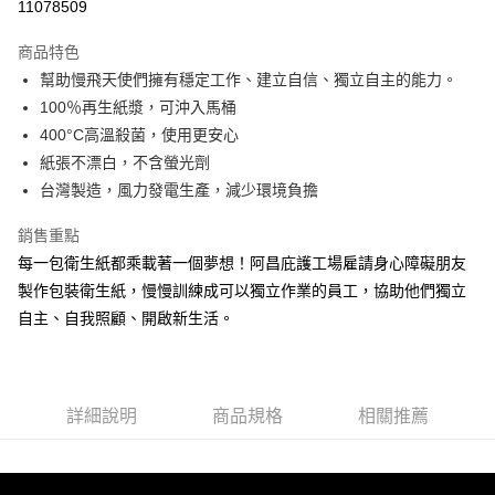
11078509
3 期 0 利率 每期
NT$296
21家銀行
商品特色
6 期 0 利率 每期
NT$148
21家銀行
合作金庫商業銀行
第一商業銀行
幫助慢飛天使們擁有穩定工作、建立自信、獨立自主的能力。
華南商業銀行
彰化商業銀行
合作金庫商業銀行
第一商業銀行
LINE Pay
100％再生紙漿，可沖入馬桶
上海商業儲蓄銀行
台北富邦商業銀行
華南商業銀行
彰化商業銀行
國泰世華商業銀行
兆豐國際商業銀行
400°C高溫殺菌，使用更安心
Apple Pay
上海商業儲蓄銀行
台北富邦商業銀行
臺灣中小企業銀行
台中商業銀行
紙張不漂白，不含螢光劑
國泰世華商業銀行
兆豐國際商業銀行
匯豐（台灣）商業銀行
華泰商業銀行
街口支付
臺灣中小企業銀行
台中商業銀行
台灣製造，風力發電生產，減少環境負擔
聯邦商業銀行
遠東國際商業銀行
匯豐（台灣）商業銀行
華泰商業銀行
悠遊付
元大商業銀行
永豐商業銀行
銷售重點
聯邦商業銀行
遠東國際商業銀行
玉山商業銀行
星展（台灣）商業銀行
元大商業銀行
永豐商業銀行
每一包衛生紙都乘載著一個夢想！阿昌庇護工場雇請身心障礙朋友
Google Pay
台新國際商業銀行
中國信託商業銀行
玉山商業銀行
星展（台灣）商業銀行
製作包裝衛生紙，慢慢訓練成可以獨立作業的員工，協助他們獨立
台灣樂天信用卡公司
台新國際商業銀行
中國信託商業銀行
AFTEE先享後付
自主、自我照顧、開啟新生活。
台灣樂天信用卡公司
相關說明
【關於「AFTEE先享後付」】
ATM付款
AFTEE先享後付是「在收到商品之後才付款」的支付方式。 讓您購物簡單
便利好安心！
詳細說明
商品規格
相關推薦
１．簡單：不需註冊會員、不需綁卡、不需儲值。
運送方式
２．便利：只要手機號碼，簡訊認證，即可結帳。
３．安心：先確認商品／服務後，再付款。
宅配