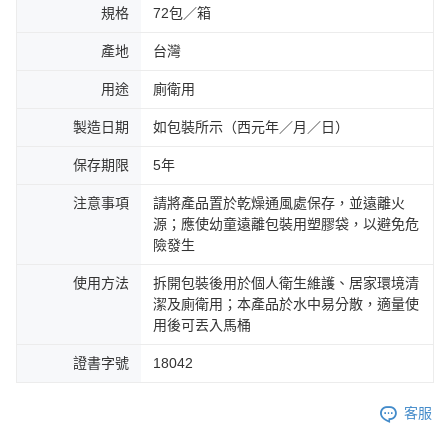
規格
72包／箱
產地
台灣
用途
廁衛用
製造日期
如包裝所示（西元年／月／日）
保存期限
5年
注意事項
請將產品置於乾燥通風處保存，並遠離火
源；應使幼童遠離包裝用塑膠袋，以避免危
險發生
使用方法
拆開包裝後用於個人衛生維護、居家環境清
潔及廁衛用；本產品於水中易分散，適量使
用後可丟入馬桶
證書字號
18042
客服