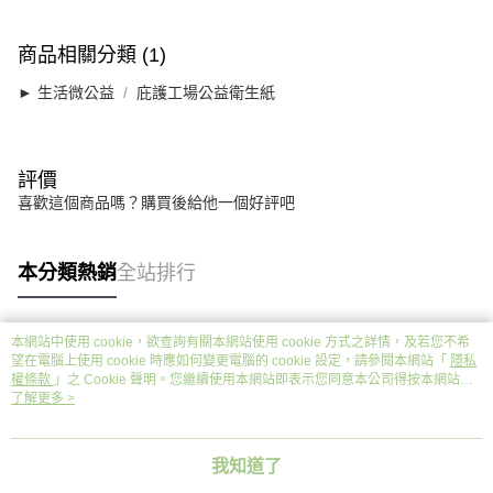
商品相關分類 (1)
► 生活微公益
庇護工場公益衛生紙
評價
喜歡這個商品嗎？購買後給他一個好評吧
本分類熱銷
全站排行
本網站中使用 cookie，欲查詢有關本網站使用 cookie 方式之詳情，及若您不希
熱門標籤
望在電腦上使用 cookie 時應如何變更電腦的 cookie 設定，請參閱本網站「
隱私
權條款
」之 Cookie 聲明。您繼續使用本網站即表示您同意本公司得按本網站使
用條款之 Cookie 聲明使用 cookie。
了解更多 >
我知道了