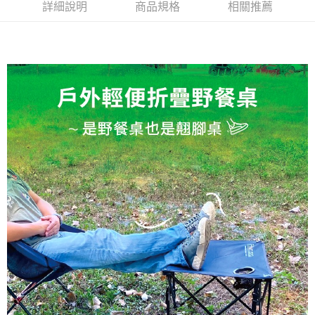
詳細說明
商品規格
相關推薦
ATM／網路銀行／等多元方式進行付款，方視為交易完成。
※ 請注意：結帳手續完成當下不需立刻繳費，但若您需要取消訂單，請聯絡
購買商品的店家。未經商家同意取消之訂單仍視為有效，需透過AFTEE先享
後付繳納相關費用。
※ 交易是否成功請以「AFTEE先享後付 」之結帳頁面顯示為準，若有關於
是否繳費成功／繳費後需取消欲退款等相關疑問，請聯繫「AFTEE先享後付
客戶支援中心」
https://netprotections.freshdesk.com/support/home
【注意事項】
１．透過由恩沛科技股份有限公司提供之「AFTEE先享後付」服務完成之交
易，需依本服務之必要範圍內提供個人資料，並將交易相關給付款項請求債
權轉讓予恩沛科技股份有限公司。
２．關於個人資料處理事宜，請瀏覽以下網址：
https://aftee.tw/terms/#terms3
３．未成年的使用者請事先徵得法定代理人或監護人之同意方可使用
「AFTEE先享後付」，若未經同意申辦者引起之損失，本公司不負相關責
任。
４．使用「AFTEE先享後付」時，將依據個別帳號之用戶狀況，依本公司即
時審查核予不同之上限額度；若仍有額度不足之情形，本公司將視審查結果
請求用戶進行身份認證。
５．嚴禁一人註冊多個帳號或使用他人資訊註冊。若發現惡意使用之情形，
恩沛科技股份有限公司將有權停止該用戶之使用額度並採取法律行動。