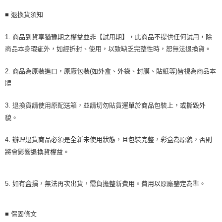
■ 退換貨須知
1. 商品到貨享猶豫期之權益並非【試用期】，此商品不提供任何試用，除
商品本身瑕疵外，如經拆封、使用，以致缺乏完整性時，恕無法退換貨。
2. 商品為原裝進口，原廠包裝(如外盒、外袋、封膜、貼紙等)皆視為商品本
體
3. 退換貨請使用原配送箱，並請切勿貼貨運單於商品包裝上，或撕毀外
貌。
4. 辦理退貨商品必須是全新未使用狀態，且包裝完整，彩盒為原貌，否則
將會影響退換貨權益。
5. 如有盒損，無法再次出貨，需負擔整新費用。費用以原廠鑒定為準。
■
保固條文