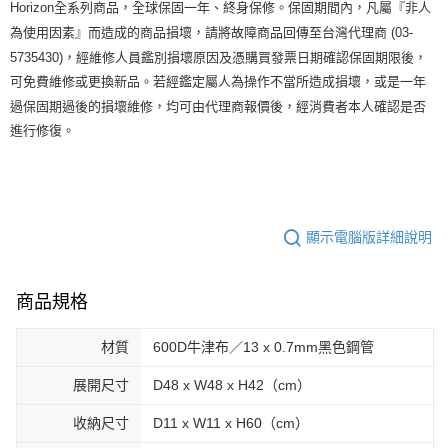
Horizon全系列商品，全球保固一年、終身保修。保固期間內，凡屬『非人
為使用因素』而造成的商品損壞，請將故障商品回傳至台灣代理商 (03-
5735430)，經維修人員鑑別損壞原因及憑購買發票日期確認保固期限後，
可免費維修或更換新品。若經鑑定屬人為操作不當所造成損壞，或是一年
過保固期過後的損壞維修，均可由代理商報價後，經消費者本人確認是否
進行修復。
顯示電腦版詳細說明
商品規格
材質
600D牛津布／13 x 0.7mm黑色鋼管
展開尺寸
D48 x W48 x H42（cm）
收納尺寸
D11 x W11 x H60（cm）