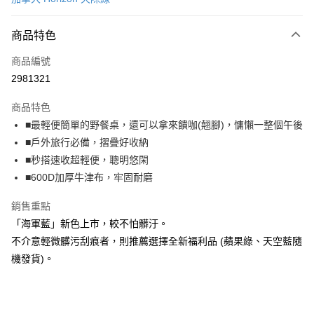
LINE Pay
商品特色
Apple Pay
商品編號
街口支付
2981321
悠遊付
商品特色
Google Pay
■最輕便簡單的野餐桌，還可以拿來饋咖(翹腳)，慵懶一整個午後
AFTEE先享後付
■戶外旅行必備，摺疊好收納
相關說明
■秒搭速收超輕便，聰明悠閑
【關於「AFTEE先享後付」】
■600D加厚牛津布，牢固耐磨
ATM付款
AFTEE先享後付是「在收到商品之後才付款」的支付方式。 讓您購物簡單
便利好安心！
銷售重點
１．簡單：不需註冊會員、不需綁卡、不需儲值。
運送方式
「海軍藍」新色上市，較不怕髒汙。
２．便利：只要手機號碼，簡訊認證，即可結帳。
３．安心：先確認商品／服務後，再付款。
宅配
不介意輕微髒污刮痕者，則推薦選擇全新福利品 (蘋果綠、天空藍隨
機發貨)。
每筆NT$100，滿NT$499(含以上)免運費
【「AFTEE先享後付」結帳流程】
１．於結帳方式選擇「AFTEE先享後付」後，將跳轉至「AFTEE先享後付」
離島宅配
結帳頁面，進行簡訊認證並確認金額後，即可完成結帳。
２．訂單成立數日內，您將收到繳費通知簡訊。
每筆NT$100
３．收到繳費通知簡訊後14天內，點擊此簡訊中的連結，可透過四大超商／