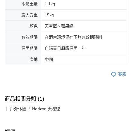
本體重量
1.1kg
最大受重
15kg
顏色
天空藍、蘋果綠
有效期限
在適當環境保存下無有效期限制
保固期限
自購買日原廠保固一年
產地
中國
客服
商品相關分類 (1)
｜ 戶外休閒
Horizon 天際線