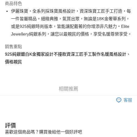
商品特色
街口支付
伊麗珠寶，全系列採珠寶風格設計，資深珠寶工匠手工打造，每
一件皆屬精品。細緻典雅，氣質出眾，無論是18K金奢華系列，
悠遊付
或是925純銀時尚版本，皆能讓配戴著的你增添非凡魅力。Elite
Google Pay
Jewellery純銀系列，讓您以最親民的價格，享受名媛尊榮享受。
AFTEE先享後付
銷售重點
相關說明
925純銀鍍白K金獨家設計不撞款資深工匠手工製作名媛風格設計、
【關於「AFTEE先享後付」】
價格親民
ATM付款
AFTEE先享後付是「在收到商品之後才付款」的支付方式。 讓您購物簡單
便利好安心！
１．簡單：不需註冊會員、不需綁卡、不需儲值。
運送方式
２．便利：只要手機號碼，簡訊認證，即可結帳。
３．安心：先確認商品／服務後，再付款。
付款後全家取貨
相關推薦
每筆NT$80，滿NT$499(含以上)免運費
【「AFTEE先享後付」結帳流程】
客服
１．於結帳方式選擇「AFTEE先享後付」後，將跳轉至「AFTEE先享後付」
付款後7-11取貨
結帳頁面，進行簡訊認證並確認金額後，即可完成結帳。
２．訂單成立數日內，您將收到繳費通知簡訊。
每筆NT$80，滿NT$499(含以上)免運費
３．收到繳費通知簡訊後14天內，點擊此簡訊中的連結，可透過四大超商／
ATM／網路銀行／等多元方式進行付款，方視為交易完成。
評價
宅配
※ 請注意：結帳手續完成當下不需立刻繳費，但若您需要取消訂單，請聯絡
喜歡這個商品嗎？購買後給他一個好評吧
每筆NT$100，滿NT$499(含以上)免運費
購買商品的店家。未經商家同意取消之訂單仍視為有效，需透過AFTEE先享