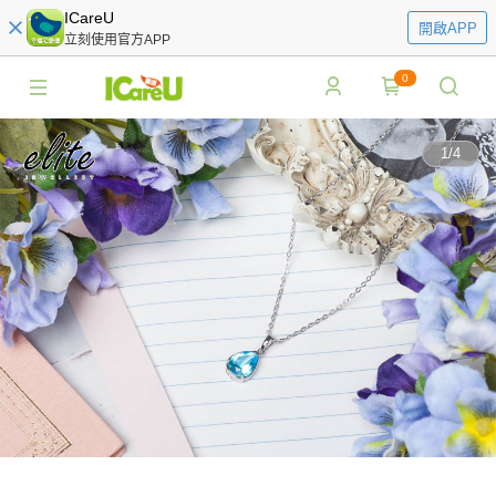
ICareU
開啟APP
立刻使用官方APP
0
1
/
4