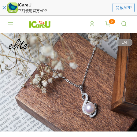
ICareU
開啟APP
立刻使用官方APP
0
1
/
4