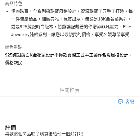
商品特色
街口支付
伊麗珠寶，全系列採珠寶風格設計，資深珠寶工匠手工打造，每
一件皆屬精品。細緻典雅，氣質出眾，無論是18K金奢華系列，
悠遊付
或是925純銀時尚版本，皆能讓配戴著的你增添非凡魅力。Elite
Google Pay
Jewellery純銀系列，讓您以最親民的價格，享受名媛尊榮享受。
AFTEE先享後付
銷售重點
相關說明
925純銀鍍白K金獨家設計不撞款資深工匠手工製作名媛風格設計、
【關於「AFTEE先享後付」】
價格親民
ATM付款
AFTEE先享後付是「在收到商品之後才付款」的支付方式。 讓您購物簡單
便利好安心！
１．簡單：不需註冊會員、不需綁卡、不需儲值。
運送方式
２．便利：只要手機號碼，簡訊認證，即可結帳。
３．安心：先確認商品／服務後，再付款。
付款後全家取貨
相關推薦
每筆NT$80，滿NT$499(含以上)免運費
【「AFTEE先享後付」結帳流程】
客服
１．於結帳方式選擇「AFTEE先享後付」後，將跳轉至「AFTEE先享後付」
付款後7-11取貨
結帳頁面，進行簡訊認證並確認金額後，即可完成結帳。
２．訂單成立數日內，您將收到繳費通知簡訊。
每筆NT$80，滿NT$499(含以上)免運費
３．收到繳費通知簡訊後14天內，點擊此簡訊中的連結，可透過四大超商／
ATM／網路銀行／等多元方式進行付款，方視為交易完成。
評價
宅配
※ 請注意：結帳手續完成當下不需立刻繳費，但若您需要取消訂單，請聯絡
喜歡這個商品嗎？購買後給他一個好評吧
每筆NT$100，滿NT$499(含以上)免運費
購買商品的店家。未經商家同意取消之訂單仍視為有效，需透過AFTEE先享