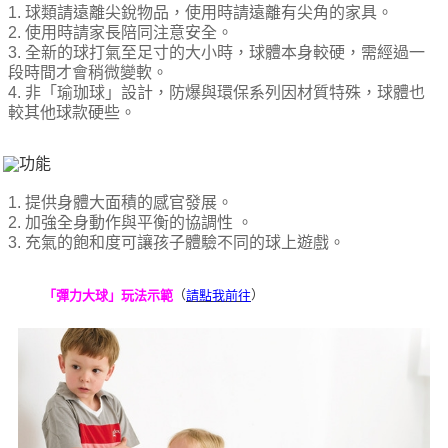
1. 球類請遠離尖銳物品，使用時請遠離有尖角的家具。
後付繳納相關費用。
※ 交易是否成功請以「AFTEE先享後付 」之結帳頁面顯示為準，若有關於
2. 使用時請家長陪同注意安全。
是否繳費成功／繳費後需取消欲退款等相關疑問，請聯繫「AFTEE先享後付
3. 全新的球打氣至足寸的大小時，球體本身較硬，需經過一
客戶支援中心」
https://netprotections.freshdesk.com/support/home
段時間才會稍微變軟。
4. 非「瑜珈球」設計，防爆與環保系列因材質特殊，球體也
【注意事項】
較其他球款硬些。
１．透過由恩沛科技股份有限公司提供之「AFTEE先享後付」服務完成之交
易，需依本服務之必要範圍內提供個人資料，並將交易相關給付款項請求債
權轉讓予恩沛科技股份有限公司。
２．關於個人資料處理事宜，請瀏覽以下網址：
https://aftee.tw/terms/#terms3
1. 提供身體大面積的感官發展。
３．未成年的使用者請事先徵得法定代理人或監護人之同意方可使用
2. 加強全身動作與平衡的協調性 。
「AFTEE先享後付」，若未經同意申辦者引起之損失，本公司不負相關責
3. 充氣的飽和度可讓孩子體驗不同的球上遊戲。
任。
４．使用「AFTEE先享後付」時，將依據個別帳號之用戶狀況，依本公司即
時審查核予不同之上限額度；若仍有額度不足之情形，本公司將視審查結果
（
）
「彈力大球」玩法示範
請點我前往
請求用戶進行身份認證。
５．嚴禁一人註冊多個帳號或使用他人資訊註冊。若發現惡意使用之情形，
恩沛科技股份有限公司將有權停止該用戶之使用額度並採取法律行動。