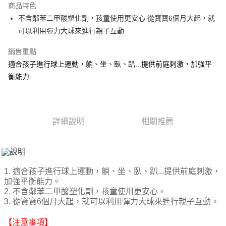
商品特色
街口支付
不含鄰苯二甲酸塑化劑，孩童使用更安心 從寶寶6個月大起，就
可以利用彈力大球來進行親子互動
悠遊付
銷售重點
Google Pay
適合孩子進行球上運動，躺、坐、臥、趴...提供前庭刺激，加強平
AFTEE先享後付
衡能力
相關說明
【關於「AFTEE先享後付」】
ATM付款
AFTEE先享後付是「在收到商品之後才付款」的支付方式。 讓您購物簡單
便利好安心！
詳細說明
相關推薦
１．簡單：不需註冊會員、不需綁卡、不需儲值。
運送方式
２．便利：只要手機號碼，簡訊認證，即可結帳。
３．安心：先確認商品／服務後，再付款。
付款後全家取貨
每筆NT$80，滿NT$499(含以上)免運費
【「AFTEE先享後付」結帳流程】
１．於結帳方式選擇「AFTEE先享後付」後，將跳轉至「AFTEE先享後付」
1. 適合孩子進行球上運動，躺、坐、臥、趴...提供前庭刺激，
付款後7-11取貨
結帳頁面，進行簡訊認證並確認金額後，即可完成結帳。
加強平衡能力。
２．訂單成立數日內，您將收到繳費通知簡訊。
每筆NT$80，滿NT$499(含以上)免運費
2. 不含鄰苯二甲酸塑化劑，孩童使用更安心。
３．收到繳費通知簡訊後14天內，點擊此簡訊中的連結，可透過四大超商／
3. 從寶寶6個月大起，就可以利用彈力大球來進行親子互動。
ATM／網路銀行／等多元方式進行付款，方視為交易完成。
宅配
※ 請注意：結帳手續完成當下不需立刻繳費，但若您需要取消訂單，請聯絡
【注意事項】
每筆NT$100，滿NT$499(含以上)免運費
購買商品的店家。未經商家同意取消之訂單仍視為有效，需透過AFTEE先享