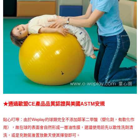
★通過歐盟CE產品品質認證與美國ASTM安規
貼心叮嚀：由於Weplay的球類完全不添加鄰苯二甲酸（塑化劑，有軟化作
用），故在球的表面會自然形成一層油性膜，建議使用前先以軟性洗劑清
洗，或是充飽氣後置放數天使其揮發即可。