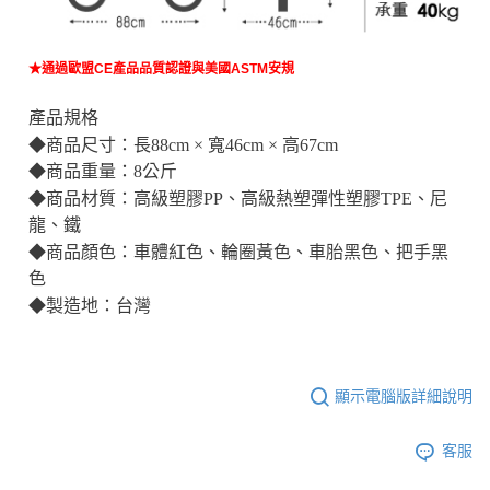
★通過歐盟CE產品品質認證與美國ASTM安規
產品規格
◆商品尺寸：長88cm × 寬46cm × 高67cm
◆商品重量：8公斤
◆商品材質：高級塑膠PP、高級熱塑彈性塑膠TPE、尼
龍、鐵
◆商品顏色：車體紅色、輪圈黃色、車胎黑色、把手黑
色
◆製造地：台灣
顯示電腦版詳細說明
客服