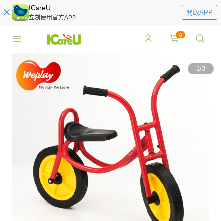
ICareU
開啟APP
立刻使用官方APP
0
1
/
3