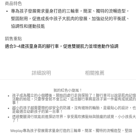
商品特色
街口支付
專為孩子發展需求量身打造的三輪車，簡潔、獨特的流暢造型，
堅固耐用，促進成長中孩子大肌肉的發展、加強幼兒的平衡感、
悠遊付
協調性和運動技能
Google Pay
銷售重點
AFTEE先享後付
適合3~4歲孩童身高的腳行車，促進雙腿肌力並增進動作協調
相關說明
【關於「AFTEE先享後付」】
ATM付款
AFTEE先享後付是「在收到商品之後才付款」的支付方式。 讓您購物簡單
便利好安心！
詳細說明
相關推薦
１．簡單：不需註冊會員、不需綁卡、不需儲值。
運送方式
２．便利：只要手機號碼，簡訊認證，即可結帳。
３．安心：先確認商品／服務後，再付款。
付款後全家取貨
我的紅色小旋風！
每筆NT$80，滿NT$499(含以上)免運費
【「AFTEE先享後付」結帳流程】
孩子成為獨立的小個體後，開始四處行走與探險了！腳行車可以說是肌肉記憶
活動的始祖，只要學會就不會忘記，這台腳行車將是孩子第一件最有成就感的
１．於結帳方式選擇「AFTEE先享後付」後，將跳轉至「AFTEE先享後付」
事！
付款後7-11取貨
結帳頁面，進行簡訊認證並確認金額後，即可完成結帳。
越小的孩子越需要簡約卻安全的防護，沒有縫隙的輪胎，是最貼心的設計，也
是最適合幼齡孩子的第一台車！
２．訂單成立數日內，您將收到繳費通知簡訊。
每筆NT$80，滿NT$499(含以上)免運費
透過雙腿滑行就能前進探訪世界，享受風吹拂髮絲與臉龐的感覺，小小孩長大
３．收到繳費通知簡訊後14天內，點擊此簡訊中的連結，可透過四大超商／
了！
ATM／網路銀行／等多元方式進行付款，方視為交易完成。
宅配
※ 請注意：結帳手續完成當下不需立刻繳費，但若您需要取消訂單，請聯絡
Weplay
專為孩子發展需求量身打造的三輪車，簡潔、獨特的流暢造型，堅固
每筆NT$100，滿NT$499(含以上)免運費
購買商品的店家。未經商家同意取消之訂單仍視為有效，需透過AFTEE先享