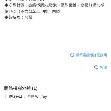
◆商品材質：高級塑膠PE發泡、聚酯纖維、高級無添加塑
膠PVC（不含鄰苯二甲酸）內膜
◆製造國：台灣
顯示電腦版詳細說明
客服
商品相關分類 (1)
｜ 統感玩具
台灣 Weplay