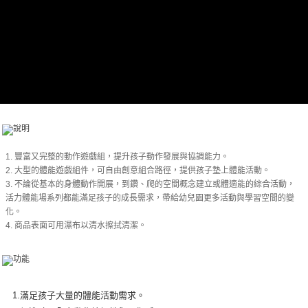
後付繳納相關費用。
※ 交易是否成功請以「AFTEE先享後付 」之結帳頁面顯示為準，若有關於
是否繳費成功／繳費後需取消欲退款等相關疑問，請聯繫「AFTEE先享後付
客戶支援中心」
https://netprotections.freshdesk.com/support/home
【注意事項】
１．透過由恩沛科技股份有限公司提供之「AFTEE先享後付」服務完成之交
易，需依本服務之必要範圍內提供個人資料，並將交易相關給付款項請求債
權轉讓予恩沛科技股份有限公司。
２．關於個人資料處理事宜，請瀏覽以下網址：
https://aftee.tw/terms/#terms3
３．未成年的使用者請事先徵得法定代理人或監護人之同意方可使用
「AFTEE先享後付」，若未經同意申辦者引起之損失，本公司不負相關責
1. 豐富又完整的動作遊戲組，提升孩子動作發展與協調能力。
任。
2. 大型的體能遊戲組件，可自由創意組合路徑，提供孩子墊上體能活動。
４．使用「AFTEE先享後付」時，將依據個別帳號之用戶狀況，依本公司即
3. 不論從基本的身體動作開展，到鑽、爬的空間概念建立或體適能的綜合活動，
時審查核予不同之上限額度；若仍有額度不足之情形，本公司將視審查結果
活力體能場系列都能滿足孩子的成長需求，帶給幼兒園更多活動與學習空間的變
請求用戶進行身份認證。
化。
５．嚴禁一人註冊多個帳號或使用他人資訊註冊。若發現惡意使用之情形，
4. 商品表面可用濕布以清水擦拭清潔。
恩沛科技股份有限公司將有權停止該用戶之使用額度並採取法律行動。
1.滿足孩子大量的體能活動需求。