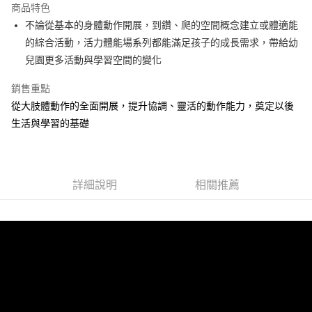
商品特色
街口支付
不論從基本的身體動作開展，到鑽、爬的空間概念建立或體適能
的綜合活動，活力體能場系列都能滿足孩子的成長需求，帶給幼
悠遊付
兒園更多活動與學習空間的變化
Google Pay
銷售重點
AFTEE先享後付
從大肢體動作的全面開展，提升協調、靈活的動作能力，奠定以後
相關說明
生活與學習的基礎
【關於「AFTEE先享後付」】
ATM付款
AFTEE先享後付是「在收到商品之後才付款」的支付方式。 讓您購物簡單
便利好安心！
１．簡單：不需註冊會員、不需綁卡、不需儲值。
運送方式
２．便利：只要手機號碼，簡訊認證，即可結帳。
詳細說明
相關推薦
３．安心：先確認商品／服務後，再付款。
付款後全家取貨
每筆NT$80，滿NT$499(含以上)免運費
【「AFTEE先享後付」結帳流程】
１．於結帳方式選擇「AFTEE先享後付」後，將跳轉至「AFTEE先享後付」
付款後7-11取貨
結帳頁面，進行簡訊認證並確認金額後，即可完成結帳。
２．訂單成立數日內，您將收到繳費通知簡訊。
每筆NT$80，滿NT$499(含以上)免運費
３．收到繳費通知簡訊後14天內，點擊此簡訊中的連結，可透過四大超商／
ATM／網路銀行／等多元方式進行付款，方視為交易完成。
宅配
※ 請注意：結帳手續完成當下不需立刻繳費，但若您需要取消訂單，請聯絡
每筆NT$100，滿NT$499(含以上)免運費
購買商品的店家。未經商家同意取消之訂單仍視為有效，需透過AFTEE先享