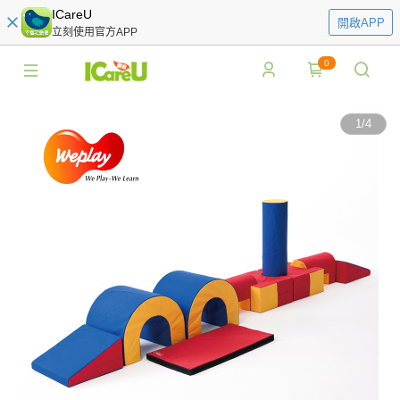
ICareU
開啟APP
立刻使用官方APP
0
1
/
4