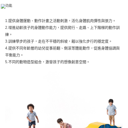
後付繳納相關費用。
※ 交易是否成功請以「AFTEE先享後付 」之結帳頁面顯示為準，若有關於
是否繳費成功／繳費後需取消欲退款等相關疑問，請聯繫「AFTEE先享後付
客戶支援中心」
https://netprotections.freshdesk.com/support/home
1.提供身體運動、動作計畫之活動刺激，活化身體肌肉彈性與張力。
2.增進幼齡孩子的身體動作能力，提供爬行、走路、上下階梯的動作訓
【注意事項】
１．透過由恩沛科技股份有限公司提供之「AFTEE先享後付」服務完成之交
練。
易，需依本服務之必要範圍內提供個人資料，並將交易相關給付款項請求債
3.訓練學步的孩子，走在不平穩的斜坡，藉以強化步行的穩定度。
權轉讓予恩沛科技股份有限公司。
4.提供不同年齡層的幼兒從事前翻、側滾等體能動作，促進身體協調與
２．關於個人資料處理事宜，請瀏覽以下網址：
https://aftee.tw/terms/#terms3
平衡能力。
３．未成年的使用者請事先徵得法定代理人或監護人之同意方可使用
5.不同的動物造型組合，激發孩子的想像創意空間。
「AFTEE先享後付」，若未經同意申辦者引起之損失，本公司不負相關責
任。
４．使用「AFTEE先享後付」時，將依據個別帳號之用戶狀況，依本公司即
時審查核予不同之上限額度；若仍有額度不足之情形，本公司將視審查結果
請求用戶進行身份認證。
５．嚴禁一人註冊多個帳號或使用他人資訊註冊。若發現惡意使用之情形，
恩沛科技股份有限公司將有權停止該用戶之使用額度並採取法律行動。