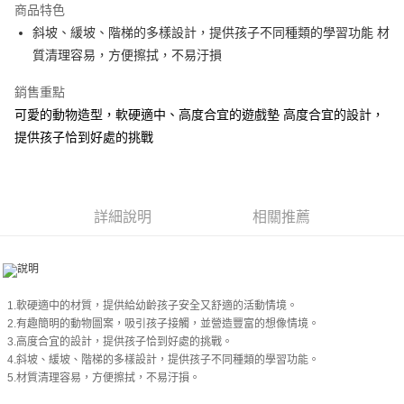
商品特色
街口支付
斜坡、緩坡、階梯的多樣設計，提供孩子不同種類的學習功能 材
質清理容易，方便擦拭，不易汙損
悠遊付
銷售重點
Google Pay
可愛的動物造型，軟硬適中、高度合宜的遊戲墊 高度合宜的設計，
AFTEE先享後付
提供孩子恰到好處的挑戰
相關說明
【關於「AFTEE先享後付」】
ATM付款
AFTEE先享後付是「在收到商品之後才付款」的支付方式。 讓您購物簡單
便利好安心！
詳細說明
相關推薦
１．簡單：不需註冊會員、不需綁卡、不需儲值。
運送方式
２．便利：只要手機號碼，簡訊認證，即可結帳。
３．安心：先確認商品／服務後，再付款。
付款後全家取貨
每筆NT$80，滿NT$499(含以上)免運費
【「AFTEE先享後付」結帳流程】
１．於結帳方式選擇「AFTEE先享後付」後，將跳轉至「AFTEE先享後付」
1.軟硬適中的材質，提供給幼齡孩子安全又舒適的活動情境。
付款後7-11取貨
結帳頁面，進行簡訊認證並確認金額後，即可完成結帳。
2.有趣簡明的動物圖案，吸引孩子接觸，並營造豐富的想像情境。
２．訂單成立數日內，您將收到繳費通知簡訊。
每筆NT$80，滿NT$499(含以上)免運費
3.高度合宜的設計，提供孩子恰到好處的挑戰。
３．收到繳費通知簡訊後14天內，點擊此簡訊中的連結，可透過四大超商／
4.斜坡、緩坡、階梯的多樣設計，提供孩子不同種類的學習功能。
ATM／網路銀行／等多元方式進行付款，方視為交易完成。
宅配
5.材質清理容易，方便擦拭，不易汙損。
※ 請注意：結帳手續完成當下不需立刻繳費，但若您需要取消訂單，請聯絡
每筆NT$100，滿NT$499(含以上)免運費
購買商品的店家。未經商家同意取消之訂單仍視為有效，需透過AFTEE先享