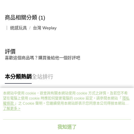
商品相關分類 (1)
｜ 統感玩具
台灣 Weplay
評價
喜歡這個商品嗎？購買後給他一個好評吧
本分類熱銷
全站排行
本網站中使用 cookie，欲查詢有關本網站使用 cookie 方式之詳情，及若您不希
望在電腦上使用 cookie 時應如何變更電腦的 cookie 設定，請參閱本網站「
隱私
熱門標籤
權條款
」之 Cookie 聲明。您繼續使用本網站即表示您同意本公司得按本網站使
用條款之 Cookie 聲明使用 cookie。
了解更多 >
我知道了