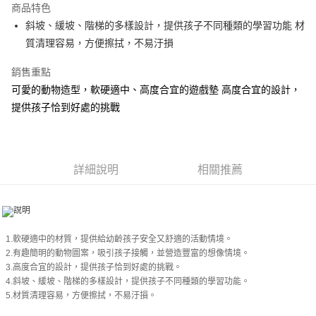
商品特色
街口支付
斜坡、緩坡、階梯的多樣設計，提供孩子不同種類的學習功能 材
質清理容易，方便擦拭，不易汙損
悠遊付
銷售重點
Google Pay
可愛的動物造型，軟硬適中、高度合宜的遊戲墊 高度合宜的設計，
AFTEE先享後付
提供孩子恰到好處的挑戰
相關說明
【關於「AFTEE先享後付」】
ATM付款
AFTEE先享後付是「在收到商品之後才付款」的支付方式。 讓您購物簡單
便利好安心！
詳細說明
相關推薦
１．簡單：不需註冊會員、不需綁卡、不需儲值。
運送方式
２．便利：只要手機號碼，簡訊認證，即可結帳。
３．安心：先確認商品／服務後，再付款。
付款後全家取貨
每筆NT$80，滿NT$499(含以上)免運費
【「AFTEE先享後付」結帳流程】
１．於結帳方式選擇「AFTEE先享後付」後，將跳轉至「AFTEE先享後付」
1.軟硬適中的材質，提供給幼齡孩子安全又舒適的活動情境。
付款後7-11取貨
結帳頁面，進行簡訊認證並確認金額後，即可完成結帳。
2.有趣簡明的動物圖案，吸引孩子接觸，並營造豐富的想像情境。
２．訂單成立數日內，您將收到繳費通知簡訊。
每筆NT$80，滿NT$499(含以上)免運費
3.高度合宜的設計，提供孩子恰到好處的挑戰。
３．收到繳費通知簡訊後14天內，點擊此簡訊中的連結，可透過四大超商／
4.斜坡、緩坡、階梯的多樣設計，提供孩子不同種類的學習功能。
ATM／網路銀行／等多元方式進行付款，方視為交易完成。
宅配
5.材質清理容易，方便擦拭，不易汙損。
※ 請注意：結帳手續完成當下不需立刻繳費，但若您需要取消訂單，請聯絡
每筆NT$100，滿NT$499(含以上)免運費
購買商品的店家。未經商家同意取消之訂單仍視為有效，需透過AFTEE先享