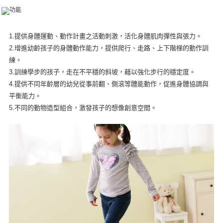
後付繳納相關費用。
※ 交易是否成功請以「AFTEE先享後付 」之結帳頁面顯示為準，若有關於
是否繳費成功／繳費後需取消欲退款等相關疑問，請聯繫「AFTEE先享後付
客戶支援中心」
https://netprotections.freshdesk.com/support/home
1.提供身體運動、動作計畫之活動刺激，活化身體肌肉彈性與張力。
2.增進幼齡孩子的身體動作能力，提供爬行、走路、上下階梯的動作訓
【注意事項】
１．透過由恩沛科技股份有限公司提供之「AFTEE先享後付」服務完成之交
練。
易，需依本服務之必要範圍內提供個人資料，並將交易相關給付款項請求債
3.訓練學步的孩子，走在不平穩的斜坡，藉以強化步行的穩定度。
權轉讓予恩沛科技股份有限公司。
4.提供不同年齡層的幼兒從事前翻、側滾等體能動作，促進身體協調與
２．關於個人資料處理事宜，請瀏覽以下網址：
https://aftee.tw/terms/#terms3
平衡能力。
３．未成年的使用者請事先徵得法定代理人或監護人之同意方可使用
5.不同的動物造型組合，激發孩子的想像創意空間。
「AFTEE先享後付」，若未經同意申辦者引起之損失，本公司不負相關責
任。
４．使用「AFTEE先享後付」時，將依據個別帳號之用戶狀況，依本公司即
時審查核予不同之上限額度；若仍有額度不足之情形，本公司將視審查結果
請求用戶進行身份認證。
５．嚴禁一人註冊多個帳號或使用他人資訊註冊。若發現惡意使用之情形，
恩沛科技股份有限公司將有權停止該用戶之使用額度並採取法律行動。