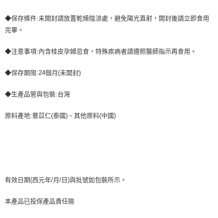
◆保存條件:未開封請放置乾燥陰涼處，避免陽光直射，開封後請立即食用
完畢。
◆注意事項:內含桂皮孕婦忌食，特殊疾病者請遵照醫師指示再食用。
◆保存期限:24個月(未開封)
◆生產品管與包裝:台灣
原料產地:薏苡仁(泰國)、其他原料(中國)
有效日期(西元年/月/日)與批號如包裝所示。
本產品已投保產品責任險