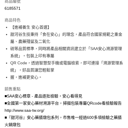
商品編號
華南商業銀行
彰化商業銀行
合作金庫商業銀行
第一商業銀行
6185571
超商取貨付款
上海商業儲蓄銀行
台北富邦商業銀行
華南商業銀行
彰化商業銀行
國泰世華商業銀行
兆豐國際商業銀行
LINE Pay
上海商業儲蓄銀行
台北富邦商業銀行
商品特色
臺灣中小企業銀行
台中商業銀行
國泰世華商業銀行
兆豐國際商業銀行
【進補養生 安心首選】
匯豐（台灣）商業銀行
華泰商業銀行
Apple Pay
臺灣中小企業銀行
台中商業銀行
甜河谷生技秉持「食在安心」的理念，產品符合國家規範之重金
聯邦商業銀行
遠東國際商業銀行
匯豐（台灣）商業銀行
華泰商業銀行
街口支付
元大商業銀行
永豐商業銀行
屬、農藥殘留及二氧化
聯邦商業銀行
遠東國際商業銀行
玉山商業銀行
星展（台灣）商業銀行
硫等品質標準，同時將產品相關資訊建立於「SAA安心溯源管理
元大商業銀行
永豐商業銀行
悠遊付
台新國際商業銀行
中國信託商業銀行
玉山商業銀行
星展（台灣）商業銀行
系統」。包裝上印有專屬
台灣樂天信用卡公司
台新國際商業銀行
中國信託商業銀行
Google Pay
QR Code，透過智慧型手機或電腦檢索，即可連接「溯源管理系
台灣樂天信用卡公司
統」，好品質讓您輕鬆掌
AFTEE先享後付
握，進補更安心。
相關說明
【關於「AFTEE先享後付」】
銷售重點
ATM付款
AFTEE先享後付是「在收到商品之後才付款」的支付方式。 讓您購物簡單
■SAA安心標章 - 產品逐批檢驗，安心看得見
便利好安心！
１．簡單：不需註冊會員、不需綁卡、不需儲值。
■全國第一家安心藥材溯源平台，掃描包裝專屬QRcode看檢驗報告
運送方式
２．便利：只要手機號碼，簡訊認證，即可結帳。
http://www.saa-tw.org/
３．安心：先確認商品／服務後，再付款。
全家付款取貨
■『甜河谷』安心藥膳燉包系列，市售唯一經過600多項檢驗之藥膳
每筆NT$80，滿NT$499(含以上)免運費
【「AFTEE先享後付」結帳流程】
火鍋燉包
１．於結帳方式選擇「AFTEE先享後付」後，將跳轉至「AFTEE先享後付」