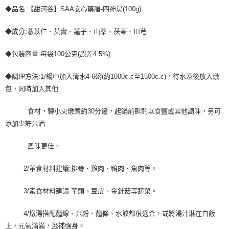
◆品名:【甜河谷】SAA安心藥膳-四神湯(100g)
◆成分:薏苡仁、芡實、蓮子、山藥、茯苓、川芎
◆包裝容量:每袋100公克(誤差4.5%)
◆調理方法:1/鍋中加入清水4-6碗(約1000c.c至1500c.c)，待水滾後放入燉
包，同時加入其他
食材，轉小火燉煮約30分鐘，起鍋前斟酌以食鹽或其他調味，另可
添加少許米酒
風味更佳。
2/葷食材料建議:排骨、雞肉、鴨肉、魚肉等。
3/素食材料建議:芋頭、豆皮、金針菇等蔬菜。
4/燉湯搭配麵線、米粉、麵條、水餃都很適合，或將湯汁淋在白飯
上，元氣滿滿，滋補強身。