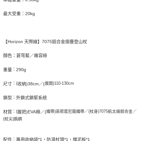
最大受重：20kg
【Horizon 天際線】7075鋁合金摺疊登山杖
顏色：蒼穹藍／雍容綠
：
重量
290g
：(
展開)110-130cm
尺寸
收納)38cm／(
：
鎖型
外鎖式鎖緊系統
：(
織帶)高密度尼龍織帶／(杖身)7075航太級鋁合金／
材質
握把)EVA棉／(
(杖尖)鎢鋼
：
配件
專用收納袋*1，防滑杖頭*1，擋泥板*1