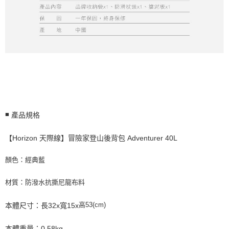
■
產品規格
【Horizon 天際線】冒險家登山後背包 Adventurer 40L
顏色：經典藍
材質：防潑水抗撕尼龍布料
高53(cm)
本體尺寸：長32x寬15x
本體重量：0.58kg