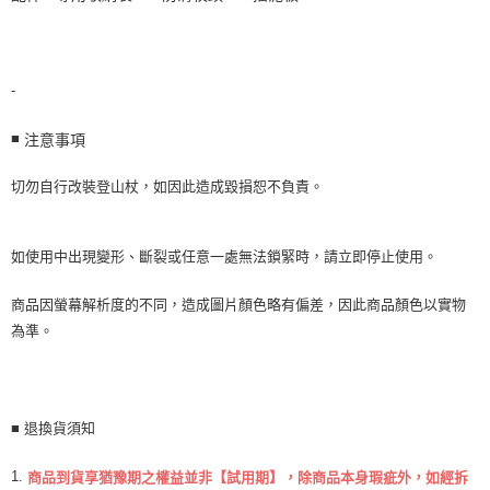
-
■
注意事項
切勿自行改裝登山杖，如因此造成毀損恕不負責。
如使用中出現變形、斷裂或任意一處無法鎖緊時，請立即停止使用。
商品因螢幕解析度的不同，造成圖片顏色略有偏差，因此商品顏色以實物
為準。
■ 退換貨須知
1.
商品到貨享猶豫期之權益並非【試用期】，除商品本身瑕疵外，如經拆