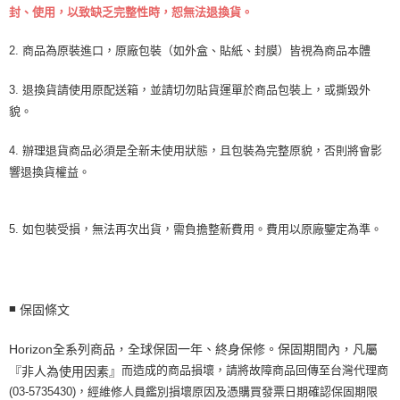
封、使用，以致缺乏完整性時，恕無法退換貨。
2. 商品為原裝進口，原廠包裝（如外盒、貼紙、封膜）皆視為商品本體
3. 退換貨請使用原配送箱，並請切勿貼貨運單於商品包裝上，或撕毀外
貌。
4. 辦理退貨商品必須是全新未使用狀態，且包裝為完整原貌，否則將會影
響退換貨權益。
5. 如包裝受損，無法再次出貨，需負擔整新費用。費用以原廠鑒定為準。
■
保固條文
Horizon全系列商品，全球保固一年、終身保修。保固期間內，凡屬
而造成的商品損壞，請將故障商品回傳至台灣代理商
『非人為使用因素』
(03-5735430)，經維修人員鑑別損壞原因及憑購買發票日期確認保固期限