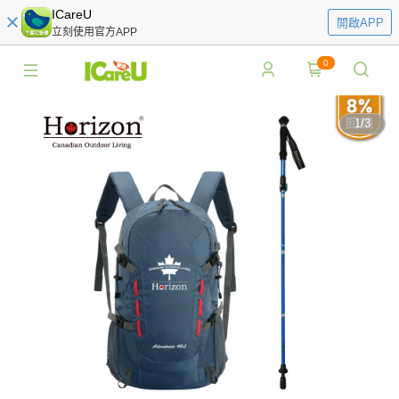
ICareU
開啟APP
立刻使用官方APP
0
1
/
3