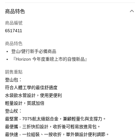
信用卡分期付款
3 期 0 利率 每期
NT$660
21家銀行
商品特色
6 期 0 利率 每期
NT$330
21家銀行
合作金庫商業銀行
第一商業銀行
商品編號
華南商業銀行
彰化商業銀行
合作金庫商業銀行
第一商業銀行
6517411
LINE Pay
上海商業儲蓄銀行
台北富邦商業銀行
華南商業銀行
彰化商業銀行
國泰世華商業銀行
兆豐國際商業銀行
Apple Pay
上海商業儲蓄銀行
台北富邦商業銀行
商品特色
臺灣中小企業銀行
台中商業銀行
國泰世華商業銀行
兆豐國際商業銀行
登山/健行新手必備商品
匯豐（台灣）商業銀行
華泰商業銀行
街口支付
臺灣中小企業銀行
台中商業銀行
『Horizon 今年度重磅上市的自慢新品』
聯邦商業銀行
遠東國際商業銀行
匯豐（台灣）商業銀行
華泰商業銀行
悠遊付
元大商業銀行
永豐商業銀行
聯邦商業銀行
遠東國際商業銀行
銷售重點
玉山商業銀行
星展（台灣）商業銀行
元大商業銀行
永豐商業銀行
Google Pay
台新國際商業銀行
中國信託商業銀行
登山包：
玉山商業銀行
星展（台灣）商業銀行
台灣樂天信用卡公司
符合人體工學的最佳舒適度
台新國際商業銀行
中國信託商業銀行
AFTEE先享後付
台灣樂天信用卡公司
水袋飲水管設計，使用更便利
相關說明
輕量設計，質感加倍
【關於「AFTEE先享後付」】
ATM付款
AFTEE先享後付是「在收到商品之後才付款」的支付方式。 讓您購物簡單
登山杖：
便利好安心！
最堅實 - 7075航太級鋁合金，兼顧輕量化與支撐力。
１．簡單：不需註冊會員、不需綁卡、不需儲值。
運送方式
２．便利：只要手機號碼，簡訊認證，即可結帳。
最便攜 - 三折快扣設計，收折後可輕易放進背包。
３．安心：先確認商品／服務後，再付款。
宅配
最快速 - 一拉組裝、一按收折，單外鎖設計便利調節。