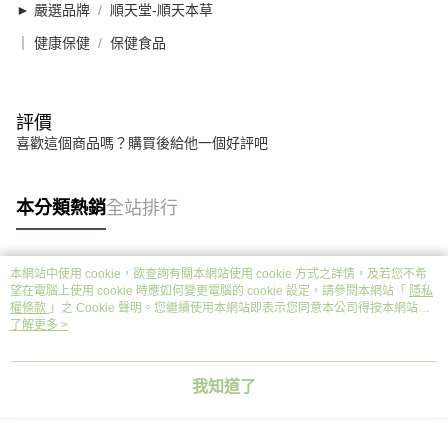
► 嚴選品牌
順天堂-順天本草
｜ 健康保健
保健食品
評價
喜歡這個商品嗎？購買後給他一個好評吧
本分類熱銷
全站排行
本網站中使用 cookie，欲查詢有關本網站使用 cookie 方式之詳情，及若您不希
熱門標籤
望在電腦上使用 cookie 時應如何變更電腦的 cookie 設定，請參閱本網站「
隱私
權條款
」之 Cookie 聲明。您繼續使用本網站即表示您同意本公司得按本網站使
用條款之 Cookie 聲明使用 cookie。
了解更多 >
我知道了