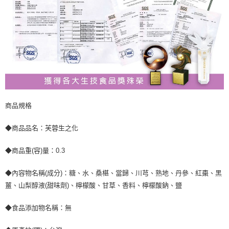
商品規格
◆商品品名：芙蓉生之化
◆商品重(容)量：0.3
◆內容物名稱(成分)：糖、水、桑椹、當歸、川芎、熟地、丹參、紅棗、黑
薑、山梨醇液(甜味劑)、檸檬酸、甘草、香料、檸檬酸鈉、鹽
◆食品添加物名稱：無