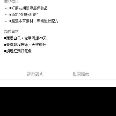
商品特色
6 期 0 利率 每期
NT$71
21家銀行
合作金庫商業銀行
第一商業銀行
■好朋友期間專屬保養品
華南商業銀行
彰化商業銀行
合作金庫商業銀行
第一商業銀行
LINE Pay
■添加“桑椹+紅棗”
上海商業儲蓄銀行
台北富邦商業銀行
華南商業銀行
彰化商業銀行
國泰世華商業銀行
兆豐國際商業銀行
■嚴選本草素材，專業滋補配方
Apple Pay
上海商業儲蓄銀行
台北富邦商業銀行
臺灣中小企業銀行
台中商業銀行
國泰世華商業銀行
兆豐國際商業銀行
銷售重點
匯豐（台灣）商業銀行
華泰商業銀行
街口支付
臺灣中小企業銀行
台中商業銀行
聯邦商業銀行
遠東國際商業銀行
■寵愛自己，完整呵護28天
匯豐（台灣）商業銀行
華泰商業銀行
悠遊付
元大商業銀行
永豐商業銀行
■菁露製程技術，天然成分
聯邦商業銀行
遠東國際商業銀行
玉山商業銀行
星展（台灣）商業銀行
元大商業銀行
永豐商業銀行
■調理紅潤好氣色
Google Pay
台新國際商業銀行
中國信託商業銀行
玉山商業銀行
星展（台灣）商業銀行
台灣樂天信用卡公司
台新國際商業銀行
中國信託商業銀行
AFTEE先享後付
台灣樂天信用卡公司
相關說明
【關於「AFTEE先享後付」】
詳細說明
相關推薦
ATM付款
AFTEE先享後付是「在收到商品之後才付款」的支付方式。 讓您購物簡單
便利好安心！
１．簡單：不需註冊會員、不需綁卡、不需儲值。
運送方式
２．便利：只要手機號碼，簡訊認證，即可結帳。
３．安心：先確認商品／服務後，再付款。
付款後全家取貨
每筆NT$80，滿NT$499(含以上)免運費
【「AFTEE先享後付」結帳流程】
１．於結帳方式選擇「AFTEE先享後付」後，將跳轉至「AFTEE先享後付」
付款後7-11取貨
結帳頁面，進行簡訊認證並確認金額後，即可完成結帳。