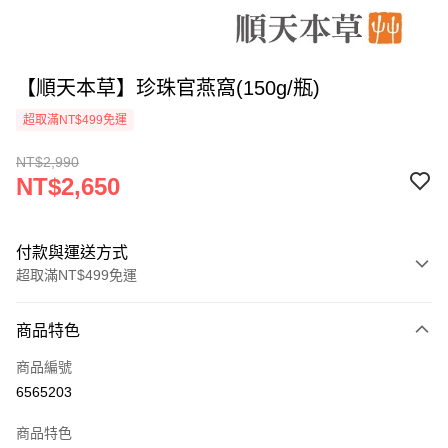
【順天本草】珍珠官燕窩(150g/瓶)
超取滿NT$499免運
NT$2,990
NT$2,650
付款與運送方式
超取滿NT$499免運
付款方式
商品特色
信用卡一次付款
商品編號
信用卡分期付款
6565203
3 期 0 利率 每期
NT$883
21家銀行
商品特色
6 期 0 利率 每期
NT$441
21家銀行
合作金庫商業銀行
第一商業銀行