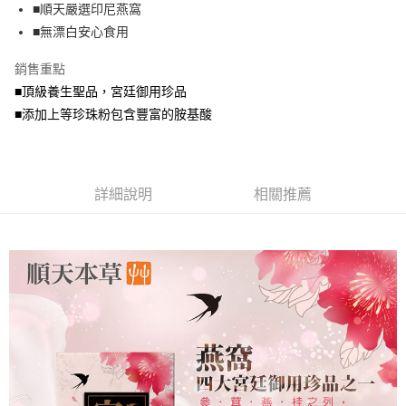
■順天嚴選印尼燕窩
華南商業銀行
彰化商業銀行
合作金庫商業銀行
第一商業銀行
LINE Pay
■無漂白安心食用
上海商業儲蓄銀行
台北富邦商業銀行
華南商業銀行
彰化商業銀行
國泰世華商業銀行
兆豐國際商業銀行
Apple Pay
上海商業儲蓄銀行
台北富邦商業銀行
銷售重點
臺灣中小企業銀行
台中商業銀行
國泰世華商業銀行
兆豐國際商業銀行
■頂級養生聖品，宮廷御用珍品
匯豐（台灣）商業銀行
華泰商業銀行
街口支付
臺灣中小企業銀行
台中商業銀行
聯邦商業銀行
遠東國際商業銀行
■添加上等珍珠粉包含豐富的胺基酸
匯豐（台灣）商業銀行
華泰商業銀行
悠遊付
元大商業銀行
永豐商業銀行
聯邦商業銀行
遠東國際商業銀行
玉山商業銀行
星展（台灣）商業銀行
元大商業銀行
永豐商業銀行
Google Pay
台新國際商業銀行
中國信託商業銀行
玉山商業銀行
星展（台灣）商業銀行
台灣樂天信用卡公司
台新國際商業銀行
詳細說明
中國信託商業銀行
相關推薦
AFTEE先享後付
台灣樂天信用卡公司
相關說明
【關於「AFTEE先享後付」】
ATM付款
AFTEE先享後付是「在收到商品之後才付款」的支付方式。 讓您購物簡單
便利好安心！
１．簡單：不需註冊會員、不需綁卡、不需儲值。
運送方式
２．便利：只要手機號碼，簡訊認證，即可結帳。
３．安心：先確認商品／服務後，再付款。
付款後全家取貨
每筆NT$80，滿NT$499(含以上)免運費
【「AFTEE先享後付」結帳流程】
１．於結帳方式選擇「AFTEE先享後付」後，將跳轉至「AFTEE先享後付」
付款後7-11取貨
結帳頁面，進行簡訊認證並確認金額後，即可完成結帳。
２．訂單成立數日內，您將收到繳費通知簡訊。