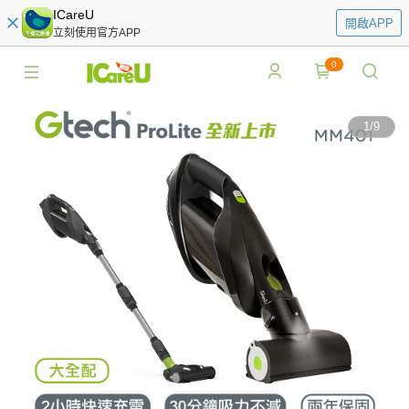
ICareU
開啟APP
立刻使用官方APP
0
1
/
9