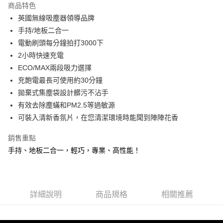
商品特色
6 期 0 利率 每期
NT$1,165
21家銀行
合作金庫商業銀行
第一商業銀行
英國無線吸塵器領導品牌
華南商業銀行
彰化商業銀行
合作金庫商業銀行
第一商業銀行
LINE Pay
手持/地板二合一
上海商業儲蓄銀行
台北富邦商業銀行
華南商業銀行
彰化商業銀行
國泰世華商業銀行
兆豐國際商業銀行
電動刷頭每分鐘拍打3000下
Apple Pay
上海商業儲蓄銀行
台北富邦商業銀行
臺灣中小企業銀行
台中商業銀行
2小時快速充電
國泰世華商業銀行
兆豐國際商業銀行
匯豐（台灣）商業銀行
華泰商業銀行
街口支付
臺灣中小企業銀行
台中商業銀行
ECO/MAX兩段吸力選擇
聯邦商業銀行
遠東國際商業銀行
匯豐（台灣）商業銀行
華泰商業銀行
充飽電最長可使用約30分鐘
悠遊付
元大商業銀行
永豐商業銀行
聯邦商業銀行
遠東國際商業銀行
拋棄式集塵袋設計髒污不沾手
玉山商業銀行
星展（台灣）商業銀行
元大商業銀行
永豐商業銀行
Google Pay
有效去除塵蟎和PM2.5等過敏源
台新國際商業銀行
中國信託商業銀行
玉山商業銀行
星展（台灣）商業銀行
台灣樂天信用卡公司
可裝入清新香氛片，在您清潔環境時能聞到陣陣花香
台新國際商業銀行
中國信託商業銀行
AFTEE先享後付
台灣樂天信用卡公司
相關說明
銷售重點
【關於「AFTEE先享後付」】
手持、地板二合一，輕巧，專業、高性能！
ATM付款
AFTEE先享後付是「在收到商品之後才付款」的支付方式。 讓您購物簡單
便利好安心！
１．簡單：不需註冊會員、不需綁卡、不需儲值。
運送方式
２．便利：只要手機號碼，簡訊認證，即可結帳。
３．安心：先確認商品／服務後，再付款。
付款後全家取貨
詳細說明
商品規格
相關推薦
每筆NT$80，滿NT$499(含以上)免運費
【「AFTEE先享後付」結帳流程】
１．於結帳方式選擇「AFTEE先享後付」後，將跳轉至「AFTEE先享後付」