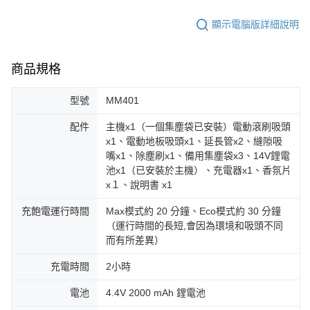
顯示電腦版詳細說明
商品規格
型號
MM401
配件
主機x1（一個集塵袋已安裝）電動滾刷吸頭
x1、電動地板吸頭x1、延長管x2、縫隙吸
嘴x1、除塵刷x1、備用集塵袋x3、14V鋰電
池x1（已安裝於主機）、充電器x1、香氛片
x１、說明書 x1
充飽電運行時間
Max模式約 20 分鐘、Eco模式約 30 分鐘
（運行時間的長短,會因為環境和吸頭不同
而有所差異）
充電時間
2小時
電池
4.4V 2000 mAh 鋰電池