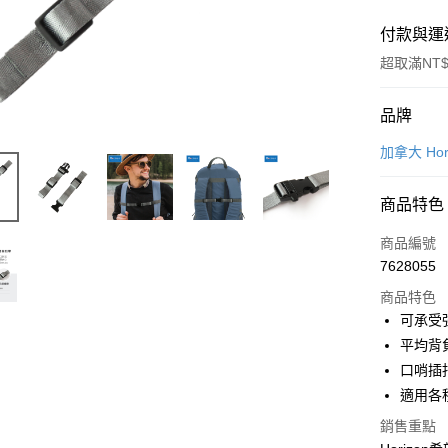
付款與運
超取滿NT$
付款方式
品牌
信用卡一
加拿大 Hor
信用卡分
商品特色
3 期 
商品編號
6 期 
合作金
7628055
華南商
合作金
LINE Pay
上海商
商品特色
華南商
國泰世
可承受
Apple Pay
上海商
臺灣中
平均背
國泰世
匯豐（
街口支付
臺灣中
口哨插
聯邦商
匯豐（
適用各
悠遊付
元大商
聯邦商
玉山商
銷售重點
元大商
Google Pa
台新國