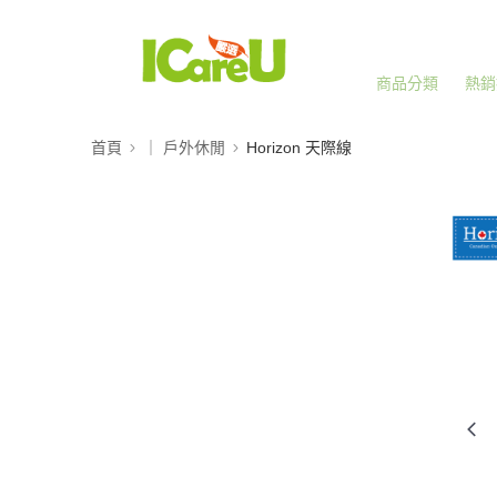
商品分類
熱銷
首頁
｜ 戶外休閒
Horizon 天際線