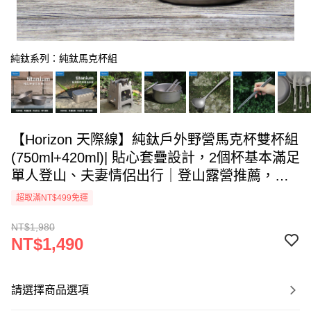
純鈦系列：純鈦馬克杯組
【Horizon 天際線】純鈦戶外野營馬克杯雙杯組
(750ml+420ml)| 貼心套疊設計，2個杯基本滿足
單人登山、夫妻情侶出行｜登山露營推薦，輕
量化純鈦餐具
超取滿NT$499免運
NT$1,980
NT$1,490
請選擇商品選項