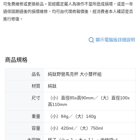
可免費維修或更換新品。若經鑑定屬人為操作不當所造成損壞，或是一年
過保固期過後的損壞維修，均可由代理商報價後，經消費者本人確認是否
進行修復。
顯示電腦版詳細說明
商品規格
品名
純鈦野營馬克杯 大小雙杯組
材質
純鈦
尺寸
（小）直徑85x高90mm／（大）直徑100x
高110mm
重量
（小）84g／（大）140g
容量
（小）420ml／（大）750ml
內容物
杯子（小ｘ１、大ｘ１）、收納袋x1