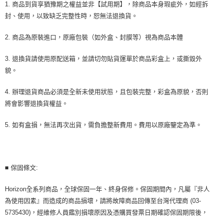
1. 商品到貨享猶豫期之權益並非【試用期】，除商品本身瑕疵外，如經拆
封、使用，以致缺乏完整性時，恕無法退換貨。
2. 商品為原裝進口，原廠包裝（如外盒、封膜等）視為商品本體
3. 退換貨請使用原配送箱，並請切勿貼貨運單於商品彩盒上，或撕毀外
貌。
4. 辦理退貨商品必須是全新未使用狀態，且包裝完整，彩盒為原貌，否則
將會影響退換貨權益。
5. 如有盒損，無法再次出貨，需負擔整新費用。費用以原廠鑒定為準。
■ 保固條文:
Horizon全系列商品，全球保固一年、終身保修。保固期間內，凡屬『非人
為使用因素』而造成的商品損壞，請將故障商品回傳至台灣代理商 (03-
5735430)，經維修人員鑑別損壞原因及憑購買發票日期確認保固期限後，