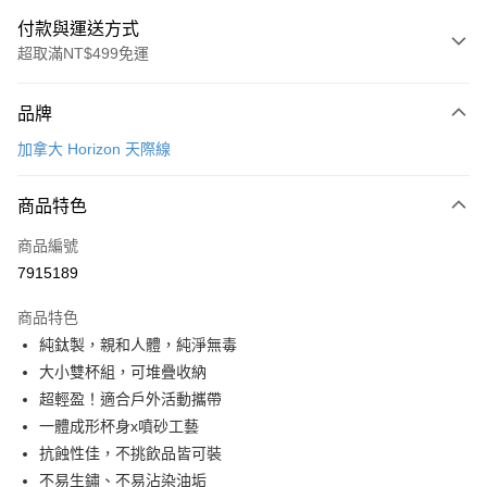
付款與運送方式
超取滿NT$499免運
付款方式
品牌
信用卡一次付款
加拿大 Horizon 天際線
信用卡分期付款
3 期 0 利率 每期
NT$496
21家銀行
商品特色
6 期 0 利率 每期
NT$248
21家銀行
合作金庫商業銀行
第一商業銀行
商品編號
華南商業銀行
彰化商業銀行
合作金庫商業銀行
第一商業銀行
7915189
超商取貨付款
上海商業儲蓄銀行
台北富邦商業銀行
華南商業銀行
彰化商業銀行
國泰世華商業銀行
兆豐國際商業銀行
LINE Pay
上海商業儲蓄銀行
台北富邦商業銀行
商品特色
臺灣中小企業銀行
台中商業銀行
國泰世華商業銀行
兆豐國際商業銀行
純鈦製，親和人體，純淨無毒
匯豐（台灣）商業銀行
華泰商業銀行
Apple Pay
臺灣中小企業銀行
台中商業銀行
大小雙杯組，可堆疊收納
聯邦商業銀行
遠東國際商業銀行
匯豐（台灣）商業銀行
華泰商業銀行
街口支付
元大商業銀行
永豐商業銀行
超輕盈！適合戶外活動攜帶
聯邦商業銀行
遠東國際商業銀行
玉山商業銀行
星展（台灣）商業銀行
一體成形杯身x噴砂工藝
元大商業銀行
永豐商業銀行
悠遊付
台新國際商業銀行
中國信託商業銀行
玉山商業銀行
星展（台灣）商業銀行
抗蝕性佳，不挑飲品皆可裝
台灣樂天信用卡公司
台新國際商業銀行
中國信託商業銀行
Google Pay
不易生鏽、不易沾染油垢