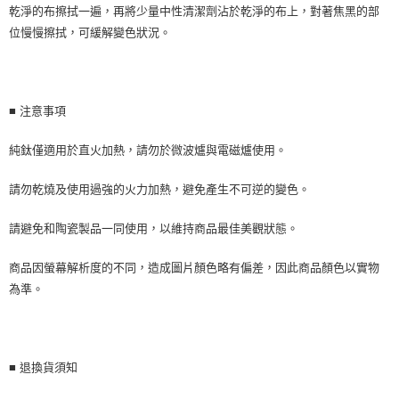
乾淨的布擦拭一遍，再將少量中性清潔劑沾於乾淨的布上，對著焦黑的部
位慢慢擦拭，可緩解變色狀況。
■ 注意事項
純鈦僅適用於直火加熱，請勿於微波爐與電磁爐使用。
請勿乾燒及使用過強的火力加熱，避免產生不可逆的變色。
請避免和陶瓷製品一同使用，以維持商品最佳美觀狀態。
商品因螢幕解析度的不同，造成圖片顏色略有偏差，因此商品顏色以實物
為準。
■ 退換貨須知