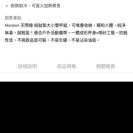
台灣樂天信用卡公司
耐熱耐冷，可直火加熱煮食
AFTEE先享後付
相關說明
銷售重點
【關於「AFTEE先享後付」】
Horizon 天際線 純鈦製大小雙杯組，可堆疊收納，親和人體，純淨
ATM付款
AFTEE先享後付是「在收到商品之後才付款」的支付方式。 讓您購物簡單
無毒。超輕盈！適合戶外活動攜帶。一體成形杯身x噴砂工藝。抗蝕
便利好安心！
１．簡單：不需註冊會員、不需綁卡、不需儲值。
性佳，不挑飲品皆可裝。不易生鏽、不易沾染油垢。
運送方式
２．便利：只要手機號碼，簡訊認證，即可結帳。
３．安心：先確認商品／服務後，再付款。
全家付款取貨
每筆NT$80，滿NT$499(含以上)免運費
【「AFTEE先享後付」結帳流程】
１．於結帳方式選擇「AFTEE先享後付」後，將跳轉至「AFTEE先享後付」
詳細說明
商品規格
相關推薦
全家取貨付款
結帳頁面，進行簡訊認證並確認金額後，即可完成結帳。
２．訂單成立數日內，您將收到繳費通知簡訊。
每筆NT$80，滿NT$499(含以上)免運費
３．收到繳費通知簡訊後14天內，點擊此簡訊中的連結，可透過四大超商／
ATM／網路銀行／等多元方式進行付款，方視為交易完成。
付款後全家取貨
※ 請注意：結帳手續完成當下不需立刻繳費，但若您需要取消訂單，請聯絡
每筆NT$80，滿NT$499(含以上)免運費
購買商品的店家。未經商家同意取消之訂單仍視為有效，需透過AFTEE先享
後付繳納相關費用。
7-11取貨付款
※ 交易是否成功請以「AFTEE先享後付 」之結帳頁面顯示為準，若有關於
是否繳費成功／繳費後需取消欲退款等相關疑問，請聯繫「AFTEE先享後付
每筆NT$80，滿NT$499(含以上)免運費
客戶支援中心」
https://netprotections.freshdesk.com/support/home
付款後7-11取貨
【注意事項】