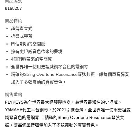
商品編號
信用卡分期付款
8168257
3 期 0 利率 每期
NT$10,333
21家銀行
商品特色
6 期 0 利率 每期
NT$5,166
21家銀行
合作金庫商業銀行
第一商業銀行
超薄直立式
華南商業銀行
彰化商業銀行
合作金庫商業銀行
第一商業銀行
LINE Pay
折疊式琴蓋
上海商業儲蓄銀行
台北富邦商業銀行
華南商業銀行
彰化商業銀行
國泰世華商業銀行
兆豐國際商業銀行
四個喇叭的空間感
Apple Pay
上海商業儲蓄銀行
台北富邦商業銀行
臺灣中小企業銀行
台中商業銀行
擁有史坦威音色帶來的夢境
國泰世華商業銀行
兆豐國際商業銀行
匯豐（台灣）商業銀行
華泰商業銀行
街口支付
臺灣中小企業銀行
台中商業銀行
4個喇叭帶來的空間感
聯邦商業銀行
遠東國際商業銀行
匯豐（台灣）商業銀行
華泰商業銀行
全世界唯一使用史坦威鋼琴音色的電鋼琴
悠遊付
元大商業銀行
永豐商業銀行
聯邦商業銀行
遠東國際商業銀行
精確的String Overtone Resonance琴弦共振，讓每個單音彈奏
玉山商業銀行
星展（台灣）商業銀行
元大商業銀行
永豐商業銀行
Google Pay
加入了多弦震動的真實音色。
台新國際商業銀行
中國信託商業銀行
玉山商業銀行
星展（台灣）商業銀行
台灣樂天信用卡公司
台新國際商業銀行
中國信託商業銀行
AFTEE先享後付
銷售重點
台灣樂天信用卡公司
相關說明
FLYKEYS為全世界最大鋼琴製造商，為世界最知名的史坦威、
【關於「AFTEE先享後付」】
YAMAHA代工平台鋼琴，於2021引進台灣。全世界唯一使用史坦威
ATM付款
AFTEE先享後付是「在收到商品之後才付款」的支付方式。 讓您購物簡單
便利好安心！
鋼琴音色的電鋼琴 。精確的String Overtone Resonance琴弦共
１．簡單：不需註冊會員、不需綁卡、不需儲值。
振，讓每個單音彈奏加入了多弦震動的真實音色。
運送方式
２．便利：只要手機號碼，簡訊認證，即可結帳。
３．安心：先確認商品／服務後，再付款。
付款後全家取貨