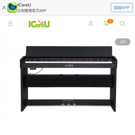
ICareU
開啟APP
立刻使用官方APP
0
1
/
6