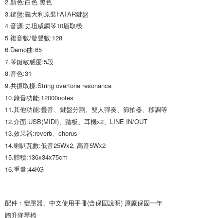
2.顏色
:
白色 黑色
3.鍵盤
:
義大利原裝FATAR鍵盤 
4.音源
:
史坦威鋼琴10層取樣 
5.複音數/發聲數
:
128 
6.Demo曲
:
65 
7.琴鍵敏感度
:
5段 
8.音色
:
31 
9.共振取樣
:
String overtone resonance 
10.錄音功能
:
12000notes 
11.其他功能
:
疊音、鍵盤分割、雙人彈奏、節拍器、移調等
12.介面
:
USB(MIDI)、踏板、耳機x2、LINE IN/OUT
13.效果器
:
reverb、chorus 
14.喇叭瓦數
:
低音25Wx2, 高音5Wx2 
15.體積
:
136x34x75cm
16.重量
:
44KG 
配件：變壓器、中文使用手冊(含保固說明) 原廠保固一年
贈升降琴椅