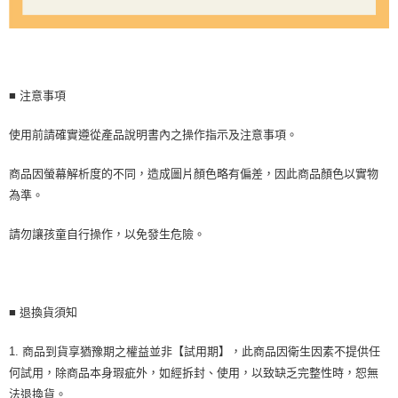
■ 注意事項
使用前請確實遵從產品說明書內之操作指示及注意事項。
商品因螢幕解析度的不同，造成圖片顏色略有偏差，因此商品顏色以實物
為準。
請勿讓孩童自行操作，以免發生危險。
■ 退換貨須知
1. 商品到貨享猶豫期之權益並非【試用期】，此商品因衛生因素不提供任
何試用，除商品本身瑕疵外，如經拆封、使用，以致缺乏完整性時，恕無
法退換貨。