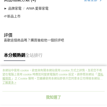
► 品牌家電
AIWA 愛華家電
🌱新品上市
評價
喜歡這個商品嗎？購買後給他一個好評吧
本分類熱銷
全站排行
本網站中使用 cookie，欲查詢有關本網站使用 cookie 方式之詳情，及若您不希
熱門標籤
望在電腦上使用 cookie 時應如何變更電腦的 cookie 設定，請參閱本網站「
隱私
權條款
」之 Cookie 聲明。您繼續使用本網站即表示您同意本公司得按本網站使
用條款之 Cookie 聲明使用 cookie。
了解更多 >
我知道了