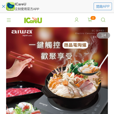
ICareU
開啟APP
立刻使用官方APP
0
1
/
4