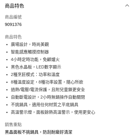
3 期 0 利率 每期
NT$830
21家銀行
商品特色
6 期 0 利率 每期
NT$415
21家銀行
合作金庫商業銀行
第一商業銀行
商品編號
華南商業銀行
彰化商業銀行
合作金庫商業銀行
第一商業銀行
9091376
LINE Pay
上海商業儲蓄銀行
台北富邦商業銀行
華南商業銀行
彰化商業銀行
國泰世華商業銀行
兆豐國際商業銀行
Apple Pay
上海商業儲蓄銀行
台北富邦商業銀行
商品特色
臺灣中小企業銀行
台中商業銀行
國泰世華商業銀行
兆豐國際商業銀行
廣場設計，時尚美觀
匯豐（台灣）商業銀行
華泰商業銀行
街口支付
臺灣中小企業銀行
台中商業銀行
智能感應觸摸控制器
聯邦商業銀行
遠東國際商業銀行
匯豐（台灣）商業銀行
華泰商業銀行
悠遊付
元大商業銀行
永豐商業銀行
4小時定時功能，免顧爐火
聯邦商業銀行
遠東國際商業銀行
玉山商業銀行
星展（台灣）商業銀行
黑色水晶板，LED數字顯示
元大商業銀行
永豐商業銀行
Google Pay
台新國際商業銀行
中國信託商業銀行
玉山商業銀行
星展（台灣）商業銀行
2種烹飪模式：功率和溫度
台灣樂天信用卡公司
台新國際商業銀行
中國信託商業銀行
AFTEE先享後付
8種溫度設定，8種功率設置，隨心所欲
台灣樂天信用卡公司
相關說明
過熱/電壓/電流保護，且附兒童鎖更安全
【關於「AFTEE先享後付」】
自動斷電設計，2小時無鍋操作自動關閉
ATM付款
AFTEE先享後付是「在收到商品之後才付款」的支付方式。 讓您購物簡單
不挑鍋具，適用任何材質之平底鍋具
便利好安心！
１．簡單：不需註冊會員、不需綁卡、不需儲值。
高溫警示燈，面板餘熱高溫警示，使用更安心
運送方式
２．便利：只要手機號碼，簡訊認證，即可結帳。
３．安心：先確認商品／服務後，再付款。
付款後全家取貨
銷售重點
每筆NT$80，滿NT$499(含以上)免運費
黑晶面板不挑鍋具，防刮耐磨好清潔
【「AFTEE先享後付」結帳流程】