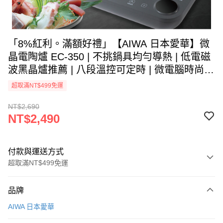
「8%紅利。滿額好禮」【AIWA 日本愛華】微
晶電陶爐 EC-350 | 不挑鍋具均勻導熱 | 低電磁
波黑晶爐推薦 | 八段溫控可定時 | 微電腦時尚美
型，滿足你的料理需求！《原廠一年保固》
超取滿NT$499免運
NT$2,690
NT$2,490
付款與運送方式
超取滿NT$499免運
付款方式
品牌
信用卡一次付款
AIWA 日本愛華
信用卡分期付款