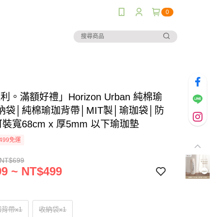
0
利。滿額好禮」Horizon Urban 純棉瑜
納袋│純棉瑜珈背帶│MIT製│瑜珈袋│防
裝寬68cm x 厚5mm 以下瑜珈墊
499免運
 NT$699
9 ~ NT$499
背帶x1
收納袋x1