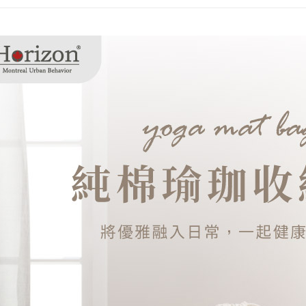
【注意事
１．透過由
交易，需
求債權轉
２．關於
https://aft
３．未成
「AFTE
任。
４．使用「
即時審查
結果請求
５．嚴禁
形，恩沛
動。