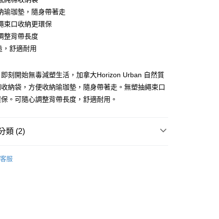
y
納瑜珈墊，隨身帶著走
繩束口收納更環保
享後付
調整背帶長度
FTEE先享後付」】
製造，舒適耐用
先享後付是「在收到商品之後才付款」的支付方式。 讓您購物簡單
心！
：不需註冊會員、不需綁卡、不需儲值。
刻開始無毒減塑生活，加拿大Horizon Urban 自然質
：只要手機號碼，簡訊認證，即可結帳。
珈收納袋，方便收納瑜珈墊，隨身帶著走。無塑抽繩束口
：先確認商品／服務後，再付款。
環保。可隨心調整背帶長度，舒適耐用。
家取貨
EE先享後付」結帳流程】
0，滿NT$499(含以上)免運費
方式選擇「AFTEE先享後付」後，將跳轉至「AFTEE先享後
頁面，進行簡訊認證並確認金額後，即可完成結帳。
類 (2)
1取貨
成立數日內，您將收到繳費通知簡訊。
費通知簡訊後14天內，點擊此簡訊中的連結，可透過四大超商
0，滿NT$499(含以上)免運費
閒
Horizon Urban
網路銀行／等多元方式進行付款，方視為交易完成。
客服
：結帳手續完成當下不需立刻繳費，但若您需要取消訂單，請聯
市
的店家。未經商家同意取消之訂單仍視為有效，需透過AFTEE
繳納相關費用。
00，滿NT$499(含以上)免運費
否成功請以「AFTEE先享後付 」之結帳頁面顯示為準，若有關於
功／繳費後需取消欲退款等相關疑問，請聯繫「AFTEE先享後
援中心」
https://netprotections.freshdesk.com/support/home