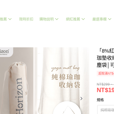
推薦
限時折扣
購物說明
網紅推薦
嚴選專欄
「8%紅
珈墊收
塵袋│可
超取滿NT$
NT$299 ~
NT$19
規格
純棉瑜珈