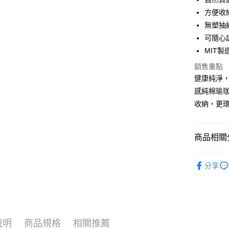
Google Pa
方便收
無塑抽
AFTEE先
可隨心
相關說明
【關於「A
MIT
ATM付款
AFTEE
銷售重點
便利好安
１．簡單
健康純淨，即
２．便利
運送方式
感純棉瑜
３．安心
收納，更
付款後全
【「AFT
每筆NT$8
１．於結帳
付」結帳
商品相關分
付款後7-1
２．訂單
３．收到繳
每筆NT$8
｜ 戶外休
／ATM／
分享
※ 請注意
宅配
🌱新品上
絡購買商品
先享後付
每筆NT$1
※ 交易是
是否繳費成
付客戶支
說明
商品規格
相關推薦