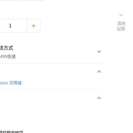
清除
紀錄
送方式
499免運
次付款
izon 天際線
感純棉收納袋