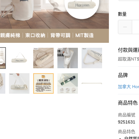
數量
付款與運
超取滿NT$
付款方式
品牌
信用卡一
加拿大 Hor
LINE Pay
商品特色
Apple Pay
商品編號
街口支付
9251631
商品特色
悠遊付
自然質