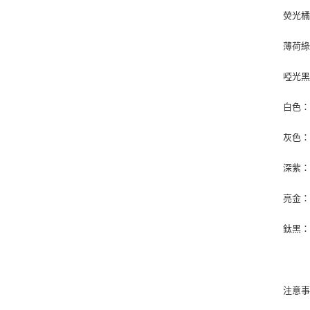
熒光橘
薄荷綠
啞光黑
白色：
灰色：
深紫：
亮金：
鈦黑：
注意