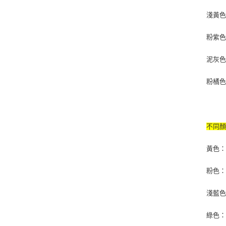
淺黃
粉紫
泥灰
粉橘
不同
黃色：
粉色：
淺藍色
綠色：