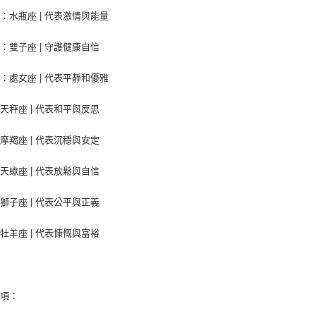
：水瓶座 | 代表激情與能量
：雙子座 | 守護健康自信
：處女座 | 代表平靜和優雅
天秤座 | 代表和平與反思
摩羯座 | 代表沉穩與安定
天蠍座 | 代表放鬆與自信
獅子座 | 代表公平與正義
牡羊座 | 代表慷慨與富裕
事項：