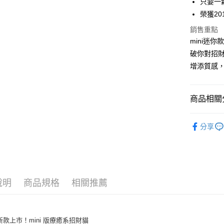
只要一
國泰世
Apple Pay
上海商
榮獲201
臺灣中
國泰世
匯豐（
街口支付
銷售重點
臺灣中
聯邦商
mini迷
匯豐（
悠遊付
元大商
聯邦商
破你對招
玉山商
元大商
Google Pa
增添質感
台新國
玉山商
台灣樂
台新國
AFTEE先
台灣樂
相關說明
商品相關分
【關於「A
ATM付款
AFTEE
🌱新品上
便利好安
分享
１．簡單
► 嚴選品
２．便利
運送方式
３．安心
宅配
【「AFT
每筆NT$1
１．於結帳
說明
商品規格
相關推薦
付」結帳
離島宅配
２．訂單
３．收到繳
每筆NT$1
／ATM／
2 新款上市！mini 版療癒系招財貓
※ 請注意