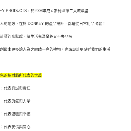
絡購買商品
先享後付
KEY PRODUCTS，於2008年成立於德國第二大城漢堡
※ 交易是
是否繳費成
人的地方，在於 DONKEY 的產品設計，都是從日常用品出發！
付客戶支
設計師的幽默感，讓生活充滿樂趣又不失品味
【注意事
１．透過由
交易，需
於創造出更多讓人為之眼睛一亮的禮物，也讓設計更貼近我們的生活
求債權轉
２．關於
https://aft
３．未成
「AFTE
顏色的招財貓所代表的含義
任。
４．使用「
藍：代表真誠與責任
即時審查
結果請求
５．嚴禁
紅：代表勇氣與力量
形，恩沛
動。
黃：代表溫暖與幸福
綠：代表友情與關心