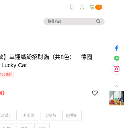
0
款】幸運繽紛招財貓（共8色）｜德國
 Lucky Cat
499免運
90
（深黃）
湖水綠
深邃藍
經典紅