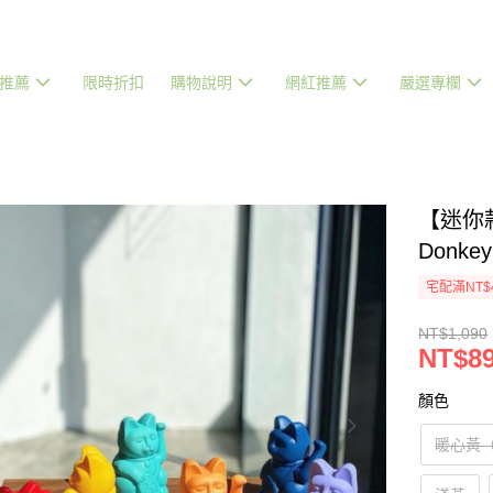
推薦
限時折扣
購物說明
網紅推薦
嚴選專欄
【迷你
Donkey
宅配滿NT$
NT$1,090
NT$8
顏色
暖心黃