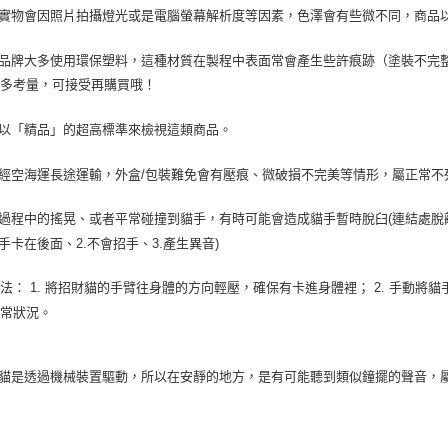
實物會因照片拍攝燈光或是電腦螢幕解析度等因素，色澤會有些微不同，商品
品牌大多使用環保塑料，這種材質在製程中表面常會產生些許痕跡（塗裝不完
請多考量，可接受再購買哦！
以「精品」的超高標準來檢視這類商品。
經空海運長途運輸，外盒
/
包裝難免會有壓痕、微破損不完美等情形，屬正常不
過程中的搖晃、或者平常碰撞到貓手，有時可能會造成貓手暫時脫臼
(
連結處脫
手卡在後面、
2.
不會招手、
3.
產生異音
)
方法：
1.
將招財貓的手臂往身體的方向輕壓，確保有卡進身體裡；
2.
手動將貓
異常狀況。
貓是透過機械裝置驅動，所以在安靜的地方，是有可能聽到類似鐘擺的聲音，