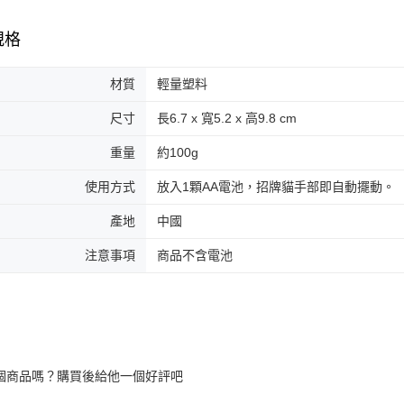
規格
材質
輕量塑料
尺寸
長6.7 x 寬5.2 x 高9.8 cm
重量
約100g
使用方式
放入1顆AA電池，招牌貓手部即自動擺動。
產地
中國
注意事項
商品不含電池
個商品嗎？購買後給他一個好評吧