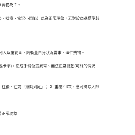
以實物為主。
整、掉漆、盒況小凹陷）此為正常現象，若對於商品標準較
列入瑕疵範圍，請衡量自身狀況需求，理性購物。
離卡準
)
，造成手臂位置異常、無法正常擺動
(
可能的情況
手往後、往前「撥動到底」；
3.
重覆
2-3
次，應可排除大部
屬正常現象