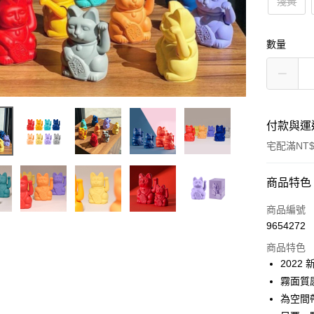
淺黃
數量
付款與運
宅配滿NT$
付款方式
商品特色
信用卡一
商品編號
9654272
信用卡分
商品特色
3 期 
2022
6 期 
合作金
霧面質
華南商
為空間
合作金
LINE Pay
上海商
華南商