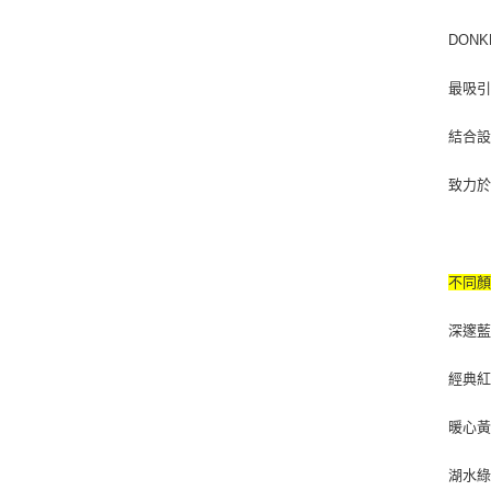
DON
最吸引
結合
致力
不同
深邃
經典
暖心
湖水