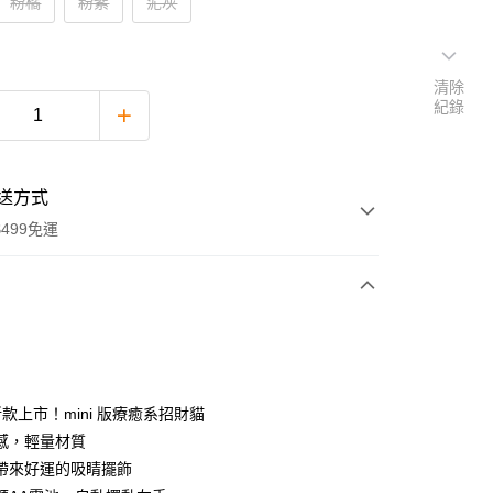
粉橘
粉紫
泥灰
清除
紀錄
送方式
499免運
次付款
期付款
0 利率 每期
NT$296
21家銀行
 新款上市！mini 版療癒系招財貓
0 利率 每期
NT$148
21家銀行
庫商業銀行
第一商業銀行
感，輕量材質
業銀行
彰化商業銀行
帶來好運的吸睛擺飾
庫商業銀行
第一商業銀行
業儲蓄銀行
台北富邦商業銀行
業銀行
彰化商業銀行