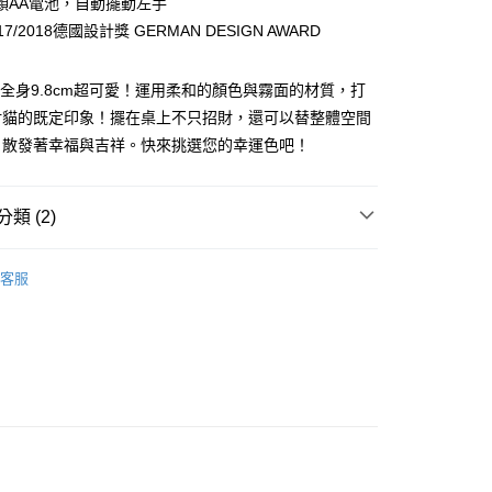
顆AA電池，自動擺動左手
華商業銀行
兆豐國際商業銀行
業儲蓄銀行
台北富邦商業銀行
7/2018德國設計獎 GERMAN DESIGN AWARD
小企業銀行
台中商業銀行
華商業銀行
兆豐國際商業銀行
台灣）商業銀行
華泰商業銀行
小企業銀行
台中商業銀行
業銀行
遠東國際商業銀行
你款全身9.8cm超可愛！運用柔和的顏色與霧面的材質，打
台灣）商業銀行
華泰商業銀行
業銀行
永豐商業銀行
業銀行
遠東國際商業銀行
財貓的既定印象！擺在桌上不只招財，還可以替整體空間
業銀行
星展（台灣）商業銀行
業銀行
永豐商業銀行
y
，散發著幸福與吉祥。快來挑選您的幸運色吧！
際商業銀行
中國信託商業銀行
業銀行
星展（台灣）商業銀行
天信用卡公司
際商業銀行
中國信託商業銀行
享後付
天信用卡公司
類 (2)
FTEE先享後付」】
先享後付是「在收到商品之後才付款」的支付方式。 讓您購物簡單
市
心！
客服
：不需註冊會員、不需綁卡、不需儲值。
牌
德國 DONKEY
：只要手機號碼，簡訊認證，即可結帳。
：先確認商品／服務後，再付款。
EE先享後付」結帳流程】
00，滿NT$499(含以上)免運費
方式選擇「AFTEE先享後付」後，將跳轉至「AFTEE先享後
頁面，進行簡訊認證並確認金額後，即可完成結帳。
成立數日內，您將收到繳費通知簡訊。
費通知簡訊後14天內，點擊此簡訊中的連結，可透過四大超商
00
網路銀行／等多元方式進行付款，方視為交易完成。
：結帳手續完成當下不需立刻繳費，但若您需要取消訂單，請聯