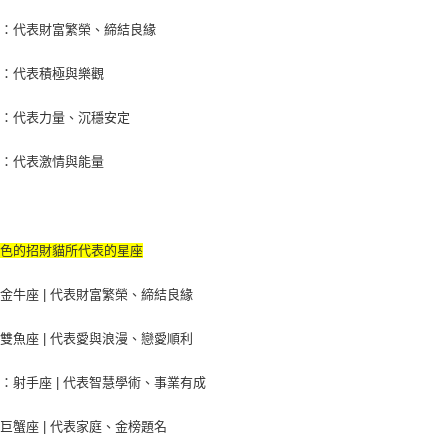
色：代表財富繁榮、締結良緣
色：代表積極與樂觀
色：代表力量、沉穩安定
色：代表激情與能量
顏色的招財貓所代表的星座
金牛座 | 代表財富繁榮、締結良緣
雙魚座 | 代表愛與浪漫、戀愛順利
：射手座 | 代表智慧學術、事業有成
巨蟹座 | 代表家庭、金榜題名