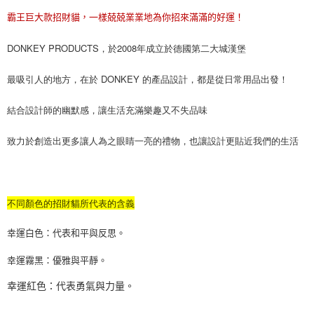
３．安心：先確認商品／服務後，再付款。
宅配
霸王巨大款招財貓，一樣兢兢業業地為你招來滿滿的好運！
每筆NT$100，滿NT$499(含以上)免運費
【「AFTEE先享後付」結帳流程】
DONKEY PRODUCTS，於2008年成立於德國第二大城漢堡
１．於結帳方式選擇「AFTEE先享後付」後，將跳轉至「AFTEE先享後付」
離島宅配
結帳頁面，進行簡訊認證並確認金額後，即可完成結帳。
２．訂單成立數日內，您將收到繳費通知簡訊。
最吸引人的地方，在於 DONKEY 的產品設計，都是從日常用品出發！
每筆NT$100
３．收到繳費通知簡訊後14天內，點擊此簡訊中的連結，可透過四大超商／
ATM／網路銀行／等多元方式進行付款，方視為交易完成。
結合設計師的幽默感，讓生活充滿樂趣又不失品味
※ 請注意：結帳手續完成當下不需立刻繳費，但若您需要取消訂單，請聯絡
購買商品的店家。未經商家同意取消之訂單仍視為有效，需透過AFTEE先享
後付繳納相關費用。
致力於創造出更多讓人為之眼睛一亮的禮物，也讓設計更貼近我們的生活
※ 交易是否成功請以「AFTEE先享後付 」之結帳頁面顯示為準，若有關於
是否繳費成功／繳費後需取消欲退款等相關疑問，請聯繫「AFTEE先享後付
客戶支援中心」
https://netprotections.freshdesk.com/support/home
【注意事項】
不同顏色的招財貓所代表的含義
１．透過由恩沛科技股份有限公司提供之「AFTEE先享後付」服務完成之交
易，需依本服務之必要範圍內提供個人資料，並將交易相關給付款項請求債
幸運白色：代表和平與反思。
權轉讓予恩沛科技股份有限公司。
２．關於個人資料處理事宜，請瀏覽以下網址：
幸運霧黑：優雅與平靜。
https://aftee.tw/terms/#terms3
３．未成年的使用者請事先徵得法定代理人或監護人之同意方可使用
幸運紅色：代表勇氣與力量。
「AFTEE先享後付」，若未經同意申辦者引起之損失，本公司不負相關責
任。
４．使用「AFTEE先享後付」時，將依據個別帳號之用戶狀況，依本公司即