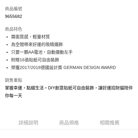
信用卡一次付款
商品編號
信用卡分期付款
9655682
3 期 0 利率 每期
NT$296
21家銀行
商品特色
6 期 0 利率 每期
NT$148
21家銀行
合作金庫商業銀行
第一商業銀行
霧面質感，輕量材質
華南商業銀行
彰化商業銀行
合作金庫商業銀行
第一商業銀行
LINE Pay
為空間帶來好運的吸睛擺飾
上海商業儲蓄銀行
台北富邦商業銀行
華南商業銀行
彰化商業銀行
國泰世華商業銀行
兆豐國際商業銀行
只要一顆AA電池，自動擺動左手
Apple Pay
上海商業儲蓄銀行
台北富邦商業銀行
臺灣中小企業銀行
台中商業銀行
附贈16張貼紙可自由裝飾
國泰世華商業銀行
兆豐國際商業銀行
匯豐（台灣）商業銀行
華泰商業銀行
街口支付
臺灣中小企業銀行
台中商業銀行
榮獲2017/2018德國設計獎 GERMAN DESIGN AWARD
聯邦商業銀行
遠東國際商業銀行
匯豐（台灣）商業銀行
華泰商業銀行
悠遊付
元大商業銀行
永豐商業銀行
銷售重點
聯邦商業銀行
遠東國際商業銀行
玉山商業銀行
星展（台灣）商業銀行
元大商業銀行
永豐商業銀行
掌握幸運，點綴生活。DIY創意貼紙可自由裝飾，讓好運招財貓陪伴
Google Pay
台新國際商業銀行
中國信託商業銀行
玉山商業銀行
星展（台灣）商業銀行
你每一天
台灣樂天信用卡公司
台新國際商業銀行
中國信託商業銀行
AFTEE先享後付
台灣樂天信用卡公司
相關說明
【關於「AFTEE先享後付」】
ATM付款
AFTEE先享後付是「在收到商品之後才付款」的支付方式。 讓您購物簡單
詳細說明
商品規格
相關推薦
便利好安心！
１．簡單：不需註冊會員、不需綁卡、不需儲值。
運送方式
２．便利：只要手機號碼，簡訊認證，即可結帳。