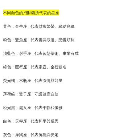
時審查核予不同之上限額度；若仍有額度不足之情形，本公司將視審查結果
請求用戶進行身份認證。
不同顏色的招財貓所代表的星座
５．嚴禁一人註冊多個帳號或使用他人資訊註冊。若發現惡意使用之情形，
恩沛科技股份有限公司將有權停止該用戶之使用額度並採取法律行動。
黃色：金牛座 | 代表財富繁榮、締結良緣
粉色：雙魚座 | 代表愛與浪漫、戀愛順利
淺藍色：射手座 | 代表智慧學術、事業有成
綠色：巨蟹座 | 代表家庭、金榜題名
熒光橘：水瓶座 | 代表激情與能量
薄荷綠：雙子座 | 守護健康自信
啞光黑：處女座 | 代表平靜和優雅
白色：天秤座 | 代表和平與反思
灰色：摩羯座 | 代表沉穩與安定