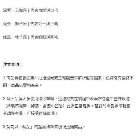
深紫：天蠍座 | 代表放鬆與自信
亮金：獅子座 | 代表公平與正義
鈦黑：牡羊座 | 代表慷慨與富裕
注意事項：
1.商品實物會因照片拍攝燈光或是電腦螢幕解析度等因素，色澤會有些微不
同，商品以實物為主。
2.歐洲品牌大多使用環保塑料，這種材質在製程中表面常會產生些許痕跡
（塗裝不完整、掉漆、盒況小凹陷）此為正常現象，若對於商品標準較高
者請多考量，可接受再購買哦！
3.請勿以「精品」的超高標準來檢視這類商品。