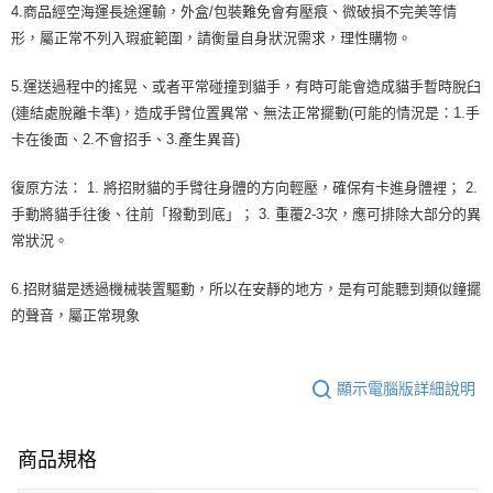
4.商品經空海運長途運輸，外盒/包裝難免會有壓痕、微破損不完美等情
形，屬正常不列入瑕疵範圍，請衡量自身狀況需求，理性購物。
5.運送過程中的搖晃、或者平常碰撞到貓手，有時可能會造成貓手暫時脫臼
(連結處脫離卡準)，造成手臂位置異常、無法正常擺動(可能的情況是：1.手
卡在後面、2.不會招手、3.產生異音)
復原方法： 1. 將招財貓的手臂往身體的方向輕壓，確保有卡進身體裡； 2.
手動將貓手往後、往前「撥動到底」； 3. 重覆2-3次，應可排除大部分的異
常狀況。
6.招財貓是透過機械裝置驅動，所以在安靜的地方，是有可能聽到類似鐘擺
的聲音，屬正常現象
顯示電腦版詳細說明
商品規格