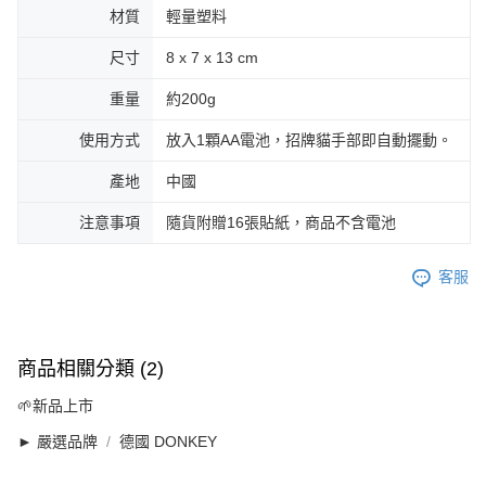
材質
輕量塑料
尺寸
8 x 7 x 13 cm
重量
約200g
使用方式
放入1顆AA電池，招牌貓手部即自動擺動。
產地
中國
注意事項
隨貨附贈16張貼紙，商品不含電池
客服
商品相關分類 (2)
🌱新品上市
► 嚴選品牌
德國 DONKEY