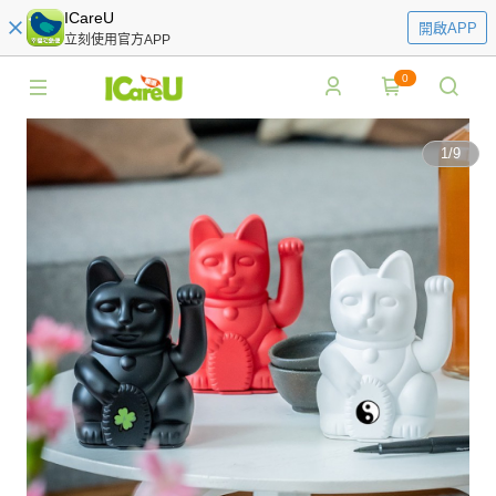
ICareU
開啟APP
立刻使用官方APP
0
1
/
9