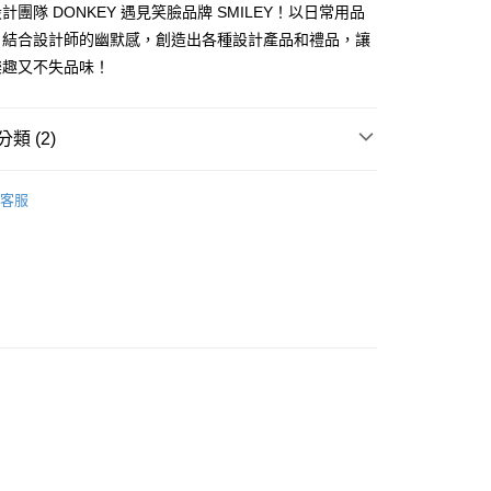
台灣）商業銀行
華泰商業銀行
計團隊 DONKEY 遇見笑臉品牌 SMILEY！以日常用品
小企業銀行
台中商業銀行
業銀行
遠東國際商業銀行
，結合設計師的幽默感，創造出各種設計產品和禮品，讓
台灣）商業銀行
華泰商業銀行
業銀行
永豐商業銀行
業銀行
遠東國際商業銀行
樂趣又不失品味！
業銀行
星展（台灣）商業銀行
業銀行
永豐商業銀行
y
際商業銀行
中國信託商業銀行
業銀行
星展（台灣）商業銀行
天信用卡公司
際商業銀行
中國信託商業銀行
享後付
類 (2)
天信用卡公司
市
FTEE先享後付」】
客服
先享後付是「在收到商品之後才付款」的支付方式。 讓您購物簡單
牌
德國 DONKEY
心！
：不需註冊會員、不需綁卡、不需儲值。
：只要手機號碼，簡訊認證，即可結帳。
：先確認商品／服務後，再付款。
EE先享後付」結帳流程】
00，滿NT$499(含以上)免運費
方式選擇「AFTEE先享後付」後，將跳轉至「AFTEE先享後
頁面，進行簡訊認證並確認金額後，即可完成結帳。
成立數日內，您將收到繳費通知簡訊。
費通知簡訊後14天內，點擊此簡訊中的連結，可透過四大超商
00
網路銀行／等多元方式進行付款，方視為交易完成。
：結帳手續完成當下不需立刻繳費，但若您需要取消訂單，請聯
的店家。未經商家同意取消之訂單仍視為有效，需透過AFTEE
繳納相關費用。