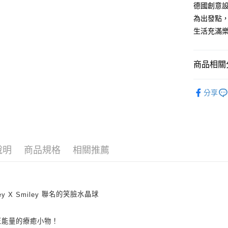
匯豐（
德國創意設
街口支付
臺灣中
聯邦商
為出發點
匯豐（
悠遊付
元大商
聯邦商
生活充滿
玉山商
元大商
Google Pa
台新國
玉山商
台灣樂
台新國
AFTEE先
商品相關分
台灣樂
相關說明
🌱新品上
【關於「A
ATM付款
分享
AFTEE
► 嚴選品
便利好安
１．簡單
２．便利
運送方式
３．安心
宅配
說明
商品規格
相關推薦
【「AFT
每筆NT$1
１．於結帳
付」結帳
離島宅配
２．訂單
３．收到繳
每筆NT$1
聯名的笑臉水晶球
ey X Smiley
／ATM／
※ 請注意
絡購買商品
正能量的療癒小物！
先享後付