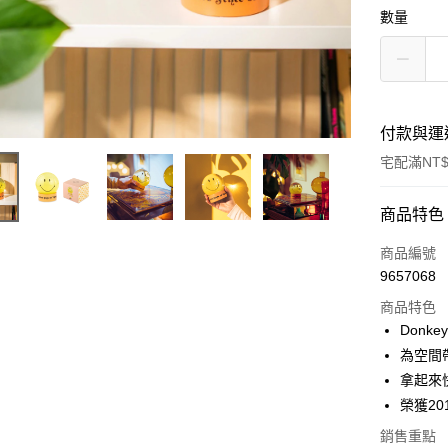
數量
付款與運
宅配滿NT$
付款方式
商品特色
信用卡一
商品編號
9657068
信用卡分
商品特色
3 期 
Donke
6 期 
合作金
為空間
華南商
拿起來
合作金
LINE Pay
上海商
華南商
榮獲201
國泰世
Apple Pay
上海商
銷售重點
臺灣中
國泰世