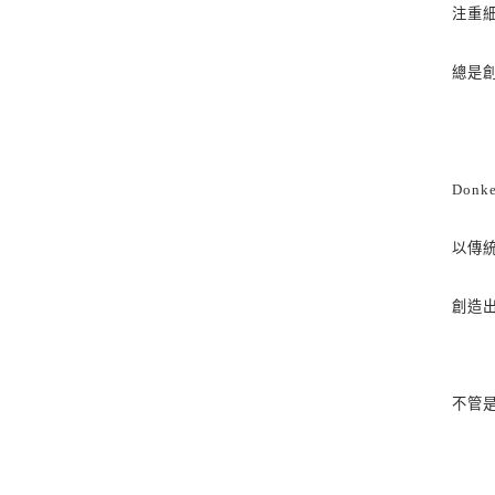
注重
總是
Donk
以傳
創造
不管