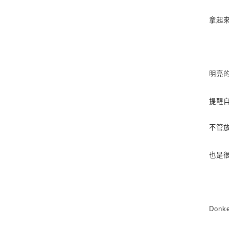
拿起
明亮
提醒
不管
也是
Donk