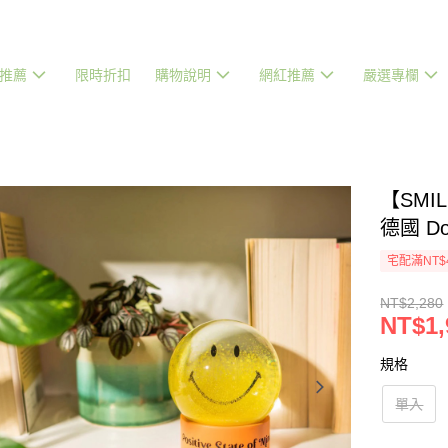
推薦
限時折扣
購物說明
網紅推薦
嚴選專欄
【SMI
德國 Don
宅配滿NT$
NT$2,280
NT$1,
規格
單入