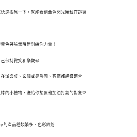
※ 交易是
是否繳費成
來快速搖晃一下，就能看到金色閃光顆粒在跳舞
付客戶支
【注意事
１．透過由
交易，需
求債權轉
的黃色笑臉無時無刻給你力量！
２．關於
https://aft
３．未成
自己保持微笑和樂觀
😆
「AFTE
任。
４．使用「
放在辦公桌、玄關或是房間、客廳都超級適合
即時審查
結果請求
５．嚴禁
很棒的小禮物，送給你想幫他加油打氣的對象
💛
形，恩沛
動。
的產品種類繁多、色彩繽紛
ey