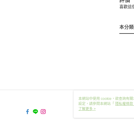
評價
喜歡這
本分類
本網站中使用 cookie，欲查詢有關
設定，請參閱本網站「
隱私權條款
使用 cookie。
了解更多 >