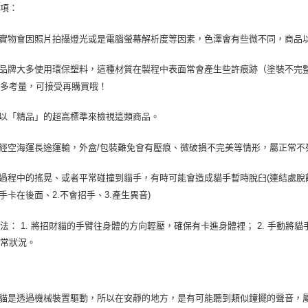
事項：
實物會因照片拍攝燈光或是電腦螢幕解析度等因素，色澤會有些微不同，商品
品牌大多使用環保塑料，這種材質在製程中表面常會產生些許痕跡（塗裝不完
請多考量，可接受再購買哦！
以「精品」的超高標準來檢視這類商品。
經空海運長途運輸，外盒
/
包裝難免會有壓痕、微破損不完美等情形，屬正常不
過程中的搖晃、或者平常碰撞到貓手，有時可能會造成貓手暫時脫臼
(
連結處脫
手卡在後面、
2.
不會招手、
3.
產生異音
)
方法：
1.
將招財貓的手臂往身體的方向輕壓，確保有卡進身體裡；
2.
手動將貓
異常狀況。
貓是透過機械裝置驅動，所以在安靜的地方，是有可能聽到類似鐘擺的聲音，