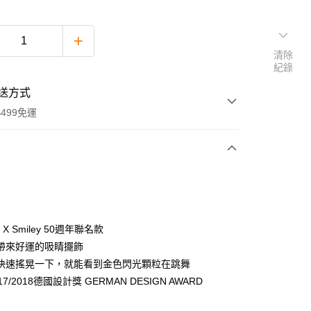
清除
紀錄
送方式
499免運
次付款
期付款
0 利率 每期
NT$660
21家銀行
y X Smiley 50週年聯名款
0 利率 每期
NT$330
21家銀行
庫商業銀行
第一商業銀行
帶來好運的吸睛擺飾
業銀行
彰化商業銀行
快速搖晃一下，就能看到金色閃光顆粒在跳舞
庫商業銀行
第一商業銀行
業儲蓄銀行
台北富邦商業銀行
業銀行
彰化商業銀行
7/2018德國設計獎 GERMAN DESIGN AWARD
華商業銀行
兆豐國際商業銀行
業儲蓄銀行
台北富邦商業銀行
小企業銀行
台中商業銀行
華商業銀行
兆豐國際商業銀行