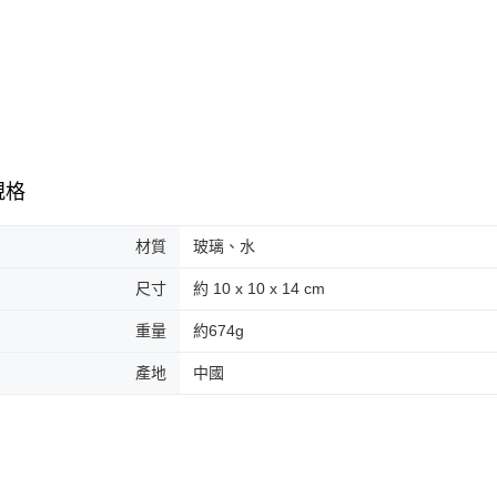
規格
材質
玻璃、水
尺寸
約 10 x 10 x 14 cm
重量
約674g
產地
中國