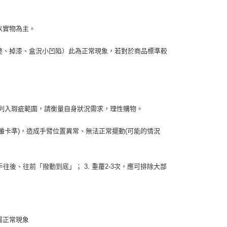
以實物為主。
整、掉漆、盒況小凹陷）此為正常現象，若對於商品標準較
列入瑕疵範圍，請衡量自身狀況需求，理性購物。
離卡準
)
，造成手臂位置異常、無法正常擺動
(
可能的情況
手往後、往前「撥動到底」；
3.
重覆
2-3
次，應可排除大部
屬正常現象