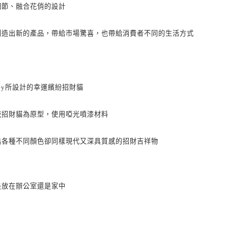
細節、融合花俏的設計
創造出新的產品，帶給市場驚喜，也帶給消費者不同的生活方式
ey
所設計的幸運繽紛招財貓
統招財貓為原型，使用啞光噴漆材料
出各種不同顏色卻同樣現代又深具質感的招財吉祥物
是放在辦公室還是家中