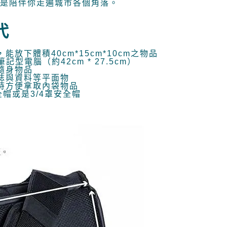
命，即是陪伴你走遍城市各個角落。
：結帳手續完成當下不需立刻繳費，但若您需要取消訂單，請聯
的店家。未經商家同意取消之訂單仍視為有效，需透過AFTEE
繳納相關費用。
00，滿NT$499(含以上)免運費
代
否成功請以「AFTEE先享後付 」之結帳頁面顯示為準，若有關於
功／繳費後需取消欲退款等相關疑問，請聯繫「AFTEE先享後
援中心」
https://netprotections.freshdesk.com/support/home
下體積40cm*15cm*10cm之物品
00
電腦（約42cm * 27.5cm）
項】
隨身物品
誌與資料等平面物
恩沛科技股份有限公司提供之「AFTEE先享後付」服務完成之
時方便拿取內袋物品
依本服務之必要範圍內提供個人資料，並將交易相關給付款項請
帽或是3/4罩安全帽
讓予恩沛科技股份有限公司。
個人資料處理事宜，請瀏覽以下網址：
ee.tw/terms/#terms3
年的使用者請事先徵得法定代理人或監護人之同意方可使用
E先享後付」，若未經同意申辦者引起之損失，本公司不負相關責
AFTEE先享後付」時，將依據個別帳號之用戶狀況，依本公司
核予不同之上限額度；若仍有額度不足之情形，本公司將視審查
用戶進行身份認證。
一人註冊多個帳號或使用他人資訊註冊。若發現惡意使用之情
科技股份有限公司將有權停止該用戶之使用額度並採取法律行