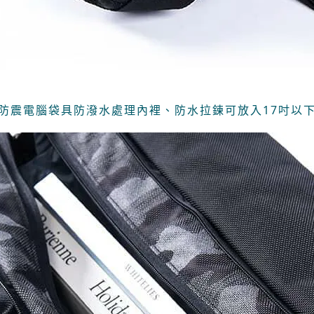
防震電腦袋具防潑水處理內裡、防水拉鍊可放入17吋以