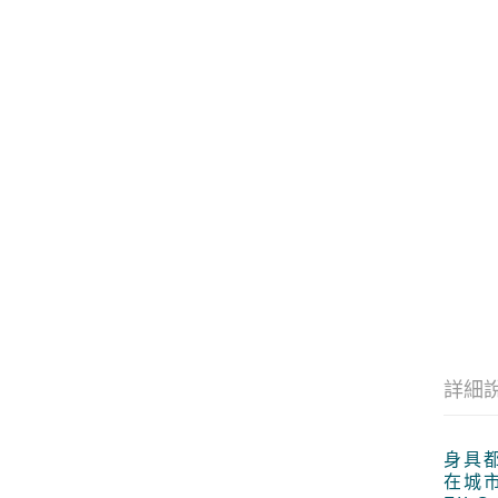
詳細
身具
在城