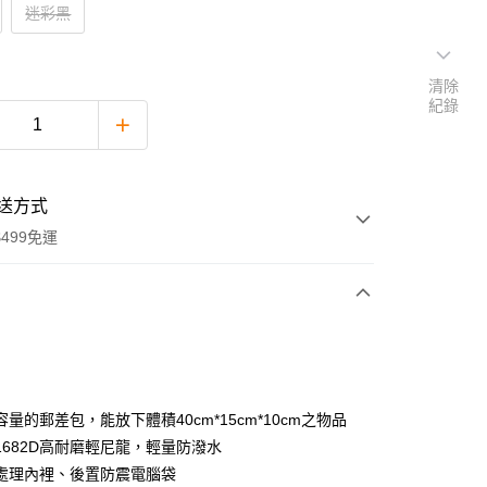
迷彩黑
清除
紀錄
送方式
499免運
次付款
期付款
0 利率 每期
NT$1,066
21家銀行
量的郵差包，能放下體積40cm*15cm*10cm之物品
0 利率 每期
NT$533
21家銀行
庫商業銀行
第一商業銀行
1682D高耐磨輕尼龍，輕量防潑水
業銀行
彰化商業銀行
處理內裡、後置防震電腦袋
庫商業銀行
第一商業銀行