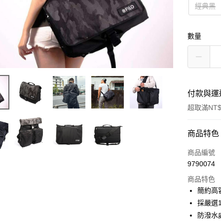
經典黑
數量
付款與運
超取滿NT$
付款方式
商品特色
信用卡一
商品編號
9790074
信用卡分
商品特色
3 期 
簡約高容
6 期 
合作金
採嚴選
華南商
防潑水
合作金
LINE Pay