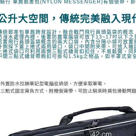
O 騎行 單肩郵差包(NYLON MESSENGER)有個使
※ 請注意
宅配
絡購買商品
先享後付
每筆NT$1
8公升大空間，傳統完美融入現
※ 交易是
是否繳費成
離島宅配
付客戶支
傳統郵差包單肩跨背設計，融合戰鬥飛行員頭盔袋的概念，能放
每筆NT$1
防潑水處理內裡、後置防震電腦袋可放下13~17吋以下之筆記型
【注意事
前置飛行員頭盔袋概念的兩大口袋，內含分隔小袋可放置
外側採下蓋上捲式兩用袋口，袋口中間附夾帶，可放入雜
１．透過由
上捲式袋口可利用兩側三點式鎗背扣扣住，不易鬆開、同
交易，需
中間三點式鎗背帶鉤扣可掛勾1.5kg之物品，如半罩式安全
求債權轉
２．關於
https://aft
３．未成
「AFTE
任。
４．使用「
即時審查
結果請求
５．嚴禁
形，恩沛
動。