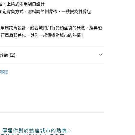
業儲蓄銀行
台北富邦商業銀行
業銀行
彰化商業銀行
蓋、上捲式兩用袋口設計
華商業銀行
兆豐國際商業銀行
業儲蓄銀行
台北富邦商業銀行
固定背負方式，附贈調節側背帶，一秒變為雙肩包
小企業銀行
台中商業銀行
華商業銀行
兆豐國際商業銀行
台灣）商業銀行
華泰商業銀行
小企業銀行
台中商業銀行
業銀行
遠東國際商業銀行
包單肩跨背設計，融合戰鬥飛行員頭盔袋的概念，經典融
台灣）商業銀行
華泰商業銀行
業銀行
永豐商業銀行
業銀行
遠東國際商業銀行
騎行單肩郵差包，與你一起傳遞對城市的熱情！
業銀行
星展（台灣）商業銀行
業銀行
永豐商業銀行
y
際商業銀行
中國信託商業銀行
業銀行
星展（台灣）商業銀行
天信用卡公司
際商業銀行
中國信託商業銀行
享後付
類 (2)
天信用卡公司
牌
FILO 緋絡
FTEE先享後付」】
客服
先享後付是「在收到商品之後才付款」的支付方式。 讓您購物簡單
市
心！
：不需註冊會員、不需綁卡、不需儲值。
：只要手機號碼，簡訊認證，即可結帳。
：先確認商品／服務後，再付款。
家取貨
EE先享後付」結帳流程】
0，滿NT$499(含以上)免運費
方式選擇「AFTEE先享後付」後，將跳轉至「AFTEE先享後
頁面，進行簡訊認證並確認金額後，即可完成結帳。
1取貨
成立數日內，您將收到繳費通知簡訊。
費通知簡訊後14天內，點擊此簡訊中的連結，可透過四大超商
0，滿NT$499(含以上)免運費
，傳達你對於這座城市的熱情。
網路銀行／等多元方式進行付款，方視為交易完成。