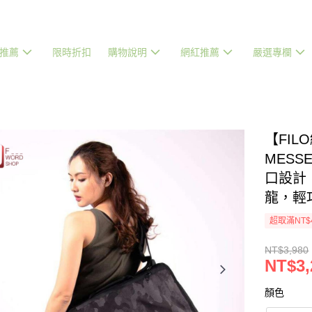
推薦
限時折扣
購物說明
網紅推薦
嚴選專欄
【FIL
MESS
口設計
龍，輕
超取滿NT$
NT$3,980
NT$3,
顏色