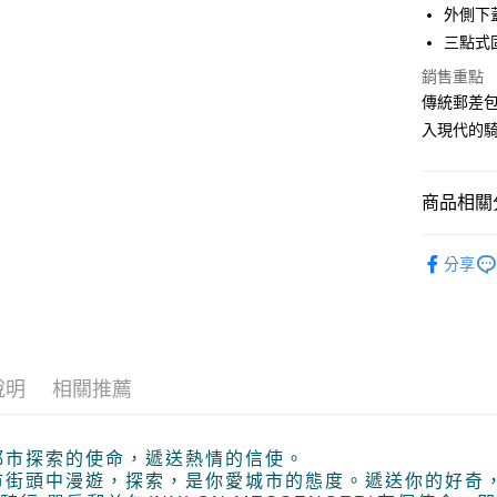
上海商
華南商
外側下
國泰世
Apple Pay
上海商
三點式
臺灣中
國泰世
匯豐（
街口支付
銷售重點
臺灣中
聯邦商
傳統郵差
匯豐（
悠遊付
元大商
聯邦商
入現代的
玉山商
元大商
Google Pa
台新國
玉山商
台灣樂
台新國
AFTEE先
商品相關分
台灣樂
相關說明
► 嚴選品
【關於「A
ATM付款
分享
AFTEE
🌱新品上
便利好安
１．簡單
２．便利
運送方式
３．安心
付款後全
說明
相關推薦
【「AFT
每筆NT$8
１．於結帳
付」結帳
付款後7-1
２．訂單
都市探索的使命，遞送熱情的信使。
３．收到繳
每筆NT$8
市街頭中漫遊，探索，是你愛城市的態度。遞送你的好奇
／ATM／