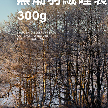
４．使用「
即時審查
結果請求
５．嚴禁
形，恩沛
動。