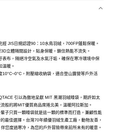
期付款
0 利率 每期
NT$1,326
21家銀行
0 利率 每期
NT$663
21家銀行
庫商業銀行
第一商業銀行
業銀行
彰化商業銀行
庫商業銀行
第一商業銀行
付款
業儲蓄銀行
台北富邦商業銀行
業銀行
彰化商業銀行
華商業銀行
兆豐國際商業銀行
經 JIS日規認證90：10水鳥羽絨，700FP蓬鬆保暖。
業儲蓄銀行
台北富邦商業銀行
小企業銀行
台中商業銀行
型3D立體隔間設計，貼身保暖，鎖住熱能不流失。
華商業銀行
兆豐國際商業銀行
台灣）商業銀行
華泰商業銀行
小企業銀行
台中商業銀行
汙表布，隔絕冷空氣及水氣汙垢，確保在寒冷環境中保
業銀行
遠東國際商業銀行
台灣）商業銀行
華泰商業銀行
和溫暖。
業銀行
永豐商業銀行
業銀行
遠東國際商業銀行
度10°C~0°C，附壓縮收納袋，適合登山露營等戶外活
業銀行
星展（台灣）商業銀行
業銀行
永豐商業銀行
際商業銀行
中國信託商業銀行
業銀行
星展（台灣）商業銀行
天信用卡公司
際商業銀行
中國信託商業銀行
y
天信用卡公司
n x QTACE 引以為傲地呈獻 MIT 黑潮羽絨睡袋，期許如太
享後付
流般的將MIT優質商品席捲北美，溫暖阿拉斯加。
一輩子只買一顆睡袋就是這一顆的標準而打造，兼顧性能
FTEE先享後付」】
先享後付是「在收到商品之後才付款」的支付方式。 讓您購物簡單
衡的最佳選擇。台灣70年績優羽絨生產工廠，動物友善，
心！
izon 伴您度過寒冷，為您的戶外冒險帶來前所未有的暖意。
：不需註冊會員、不需綁卡、不需儲值。