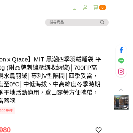
0
izonｘQtace】MIT 黑潮四季羽絨睡袋 平
0g (附品牌刺繡壓縮收納袋)│700FP高
規水鳥羽絨│專利V型隔間│四季妥當，
度至0°C│中低海拔、中高緯度冬季時期
季平地活動適用，登山露營方便攜帶，
當蓋毯
499免運
980