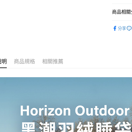
２．便利
運送方式
３．安心
商品相關分
全家付款
【「AFT
每筆NT$8
１．於結帳
｜ 戶外休
付」結帳
分享
全家取貨
２．訂單
｜ 戶外休
３．收到繳
每筆NT$8
｜ 戶外休
／ATM／
※ 請注意
付款後全
｜ 戶外休
絡購買商品
先享後付
每筆NT$8
說明
商品規格
相關推薦
※ 交易是
是否繳費成
7-11取貨
付客戶支
每筆NT$8
【注意事
付款後7-1
１．透過由
交易，需
每筆NT$8
求債權轉
２．關於
宅配
https://aft
每筆NT$1
３．未成
「AFTE
任。