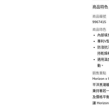
信用卡分
商品特色
3 期 
商品編號
6 期 
合作金
9967415
華南商
合作金
超商取貨
上海商
商品特色
華南商
國泰世
內部填充
LINE Pay
上海商
臺灣中
專利V
國泰世
匯豐（
Apple Pay
臺灣中
防潑抗
聯邦商
匯豐（
持乾燥
街口支付
元大商
聯邦商
適用溫
玉山商
元大商
悠遊付
台新國
動。
玉山商
台灣樂
台新國
Google Pa
銷售重點
台灣樂
Horizo
AFTEE先
平洋黑潮暖
相關說明
秉持著若
【關於「A
ATM付款
AFTEE
及價格平
便利好安
讓 Hor
１．簡單