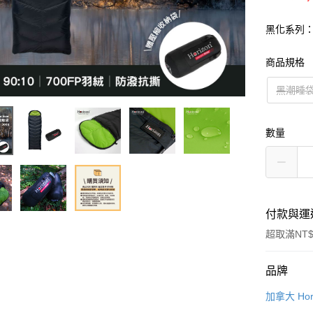
黑化系列：
商品規格
黑潮睡袋
數量
付款與運
超取滿NT$
付款方式
品牌
信用卡一
加拿大 Hor