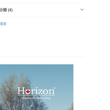
：只要手機號碼，簡訊認證，即可結帳。
：先確認商品／服務後，再付款。
類 (4)
取貨
EE先享後付」結帳流程】
0，滿NT$499(含以上)免運費
方式選擇「AFTEE先享後付」後，將跳轉至「AFTEE先享後
閒
Horizon 天際線
頁面，進行簡訊認證並確認金額後，即可完成結帳。
客服
付款
成立數日內，您將收到繳費通知簡訊。
閒
黑化野營系列
費通知簡訊後14天內，點擊此簡訊中的連結，可透過四大超商
0，滿NT$499(含以上)免運費
閒
網路銀行／等多元方式進行付款，方視為交易完成。
登山健行用品
：結帳手續完成當下不需立刻繳費，但若您需要取消訂單，請聯
家取貨
閒
四季羽絨睡袋
的店家。未經商家同意取消之訂單仍視為有效，需透過AFTEE
繳納相關費用。
0，滿NT$499(含以上)免運費
否成功請以「AFTEE先享後付 」之結帳頁面顯示為準，若有關於
功／繳費後需取消欲退款等相關疑問，請聯繫「AFTEE先享後
付款
援中心」
https://netprotections.freshdesk.com/support/home
0，滿NT$499(含以上)免運費
項】
1取貨
恩沛科技股份有限公司提供之「AFTEE先享後付」服務完成之
依本服務之必要範圍內提供個人資料，並將交易相關給付款項請
0，滿NT$499(含以上)免運費
讓予恩沛科技股份有限公司。
個人資料處理事宜，請瀏覽以下網址：
ee.tw/terms/#terms3
00，滿NT$499(含以上)免運費
年的使用者請事先徵得法定代理人或監護人之同意方可使用
E先享後付」，若未經同意申辦者引起之損失，本公司不負相關責