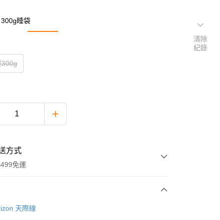
300g睡袋
清除
紀錄
300g
送方式
499免運
次付款
izon 天際線