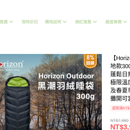
推薦
限時折扣
購物說明
網紅推薦
嚴選專欄
【Hor
地款30
蓬鬆日
極限溫
及春夏
攤開可
超取滿NT$
NT$7,980
NT$3,